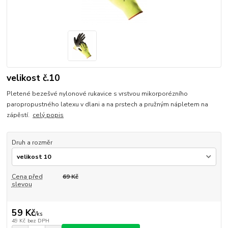
velikost č.10
Pletené bezešvé nylonové rukavice s vrstvou mikorporézního
paropropustného latexu v dlani a na prstech a pružným nápletem na
zápěstí.
celý popis
Druh a rozměr
Cena před
69 Kč
slevou
59 Kč
/
ks
49 Kč
bez DPH