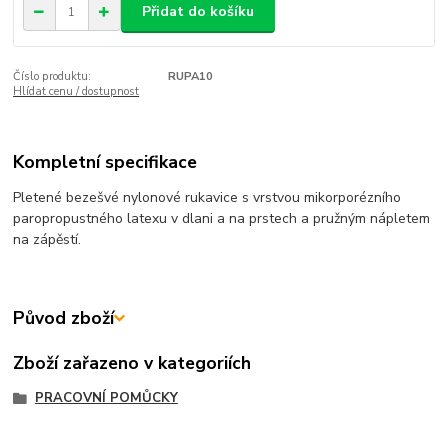
Přidat do košíku
Číslo produktu:
RUPA10
Hlídat cenu / dostupnost
Kompletní specifikace
Pletené bezešvé nylonové rukavice s vrstvou mikorporézního
paropropustného latexu v dlani a na prstech a pružným nápletem
na zápěstí.
Původ zboží
Zboží zařazeno v kategoriích
PRACOVNÍ POMŮCKY