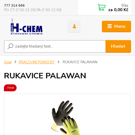
0
ks
777 314 666
za
0,00 Kč
PO-ČT (7:00-15:30) PA (7:00-12:00)
Menu
Hledat
Úvod
PRACOVNÍ POMŮCKY
RUKAVICE PALAWAN
RUKAVICE PALAWAN
Akce