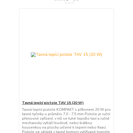
Tavná lepící pistole TAV 15 (20 W)
Tavná lepící pistole KOMPAKT s příkonem 20 W pro
tavné tyčinky o průměru 7,0 - 7,5 mm Pistole je ruční
přenosné zařízení, v níž se tuhé lepidlo taví a ručně
mechanicky vytláčí bodově, nebo krátkou
housenkou na plochy určené k lepení nebo fixaci.
Pistole se skládá z tavné komory vyhřívané topným