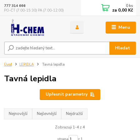
0
ks
777 314 666
za
0,00 Kč
PO-ČT (7:00-15:30) PA (7:00-12:00)
Menu
Hledat
Úvod
LEPIDLA
Tavná lepidla
Tavná lepidla
Upřesnit parametry
Nejnovější
Nejlevnější
Nejdražší
Zobrazuji 1-4 z 4
strana
z 1