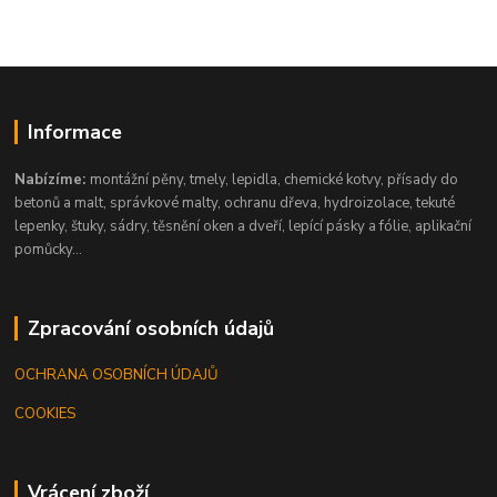
Informace
Nabízíme:
montážní pěny, tmely, lepidla, chemické kotvy, přísady do
betonů a malt, správkové malty, ochranu dřeva, hydroizolace, tekuté
lepenky, štuky, sádry, těsnění oken a dveří, lepící pásky a fólie, aplikační
pomůcky...
Zpracování osobních údajů
OCHRANA OSOBNÍCH ÚDAJŮ
COOKIES
Vrácení zboží