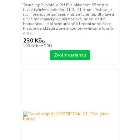
Tavná lepící pistole PLUS s příkonem 55 W pro
tavné tyčinky o průměru 11,0 - 11,5 mm. Pistole je
ruční přenosné zařízení, v níž se tuhé lepidlo taví a
ručně mechanicky vytláčí bodově, nebo krátkou
housenkou na plochy určené k lepení nebo fixaci.
Pistole se skládá z tavné komory vyhřívané topným
elek...
230 Kč
/
ks
190 Kč
bez DPH
Zvolit variantu