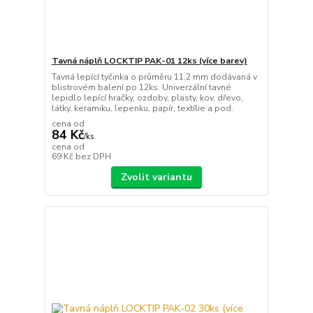
Tavná náplň LOCKTIP PAK-01 12ks (více barev)
Tavná lepící tyčinka o průměru 11,2 mm dodávaná v
blistrovém balení po 12ks. Univerzální tavné
lepidlo lepící hračky, ozdoby, plasty, kov, dřevo,
látky, keramiku, lepenku, papír, textílie a pod.
cena od
84 Kč
/
ks
cena od
69 Kč
bez DPH
Zvolit variantu