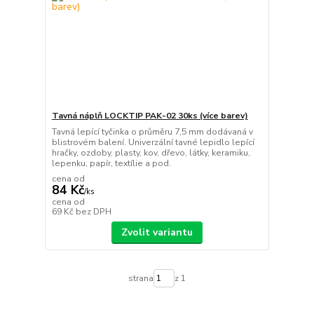
Tavná náplň LOCKTIP PAK-02 30ks (více barev)
Tavná lepící tyčinka o průměru 7,5 mm dodávaná v
blistrovém balení. Univerzální tavné lepidlo lepící
hračky, ozdoby, plasty, kov, dřevo, látky, keramiku,
lepenku, papír, textílie a pod.
cena od
84 Kč
/
ks
cena od
69 Kč
bez DPH
Zvolit variantu
strana
z 1