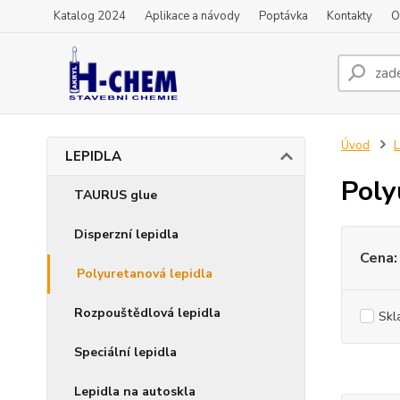
Katalog 2024
Aplikace a návody
Poptávka
Kontakty
O
Úvod
LEPIDLA
Poly
TAURUS glue
Disperzní lepidla
Cena:
Polyuretanová lepidla
Rozpouštědlová lepidla
Skl
Speciální lepidla
Lepidla na autoskla