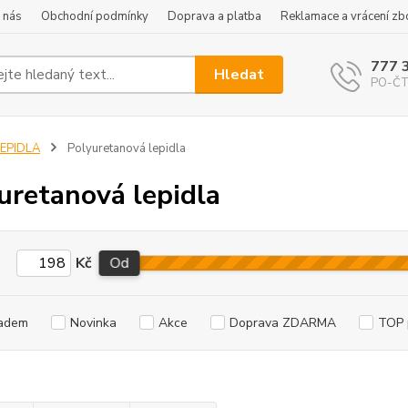
 nás
Obchodní podmínky
Doprava a platba
Reklamace a vrácení zb
777 
Hledat
PO-ČT 
LEPIDLA
Polyuretanová lepidla
uretanová lepidla
Kč
Od
adem
Novinka
Akce
Doprava ZDARMA
TOP 