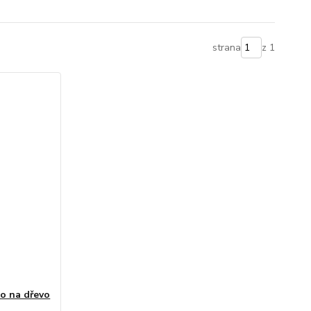
strana
z 1
lo na dřevo