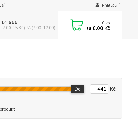
oží
Přihlášení
314 666
0
ks
za
0,00 Kč
(7:00-15:30) PA (7:00-12:00)
Do
Kč
produkt