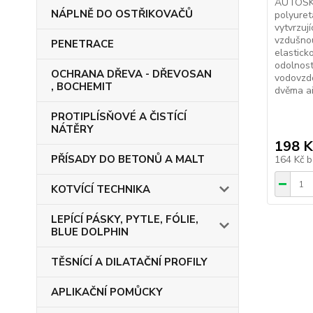
AUTOSKL
NÁPLNĚ DO OSTŘIKOVAČŮ
polyuret
vytvrzuj
vzdušnou
PENETRACE
elastic
odolností
OCHRANA DŘEVA - DŘEVOSAN
vodovzdo
, BOCHEMIT
dvěma ai
PROTIPLÍSŇOVÉ A ČISTÍCÍ
NÁTĚRY
198 K
PŘÍSADY DO BETONŮ A MALT
164 Kč
b
KOTVÍCÍ TECHNIKA
LEPÍCÍ PÁSKY, PYTLE, FÓLIE,
BLUE DOLPHIN
TĚSNÍCÍ A DILATAČNÍ PROFILY
APLIKAČNÍ POMŮCKY