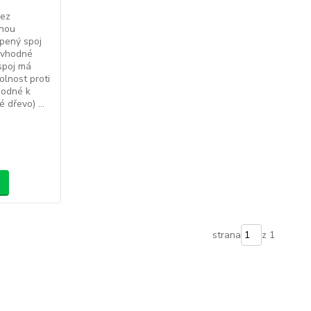
bez
šnou
epený spoj
(vhodné
 spoj má
lnost proti
hodné k
 dřevo) ...
strana
z 1