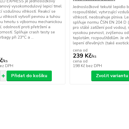
O EXPRESS je jednosložkový
anový vysokomodulový lepicí tmel
Jednosložkové tekuté lepidlo 
ící vzdušnou vlhkostí. Reakcí se
rozpouštědel, vytvrzující vzdu
 vlhkostí vytvoří pevnou a tuhou
vlhkostí, neobsahuje plniva. L
kou hmotu s výbornou mechanickou
splňuje normu ČSN EN 204 D 
, odolností proti přetržení a
pro stálé zatížení pod vodou),
rností. Splňuje crash testy se
vysokou pevnost, zvýšenou odo
rbagy při 23°C a ...
teplotám, rozpouštědlům. Je v
lepení dřevěných (také exotické
cena od
239 Kč
/
ks
č
/
ks
cena od
ez DPH
198 Kč
bez DPH
Přidat do košíku
Zvolit variantu