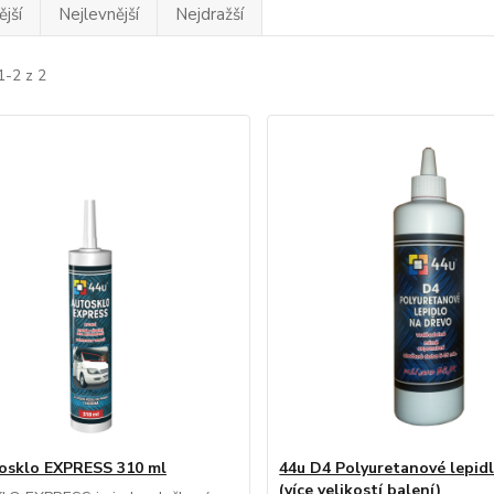
jší
Nejlevnější
Nejdražší
1-2 z 2
osklo EXPRESS 310 ml
44u D4 Polyuretanové lepid
(více velikostí balení)