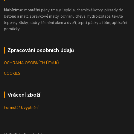
Nabízíme:
montážní pěny, tmely, lepidla, chemické kotvy, přísady do
betonů a malt, správkové malty, ochranu dřeva, hydroizolace, tekuté
lepenky, štuky, sádry, těsnění oken a dveří, lepící pásky a fólie, aplikační
pomůcky...
Zpracování osobních údajů
OCHRANA OSOBNÍCH ÚDAJŮ
COOKIES
Vrácení zboží
Formulář k vyplnění