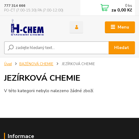
0
ks
777 314 666
za
0,00 Kč
PO-ČT (7:00-15:30) PA (7:00-12:00)
Menu
Hledat
Úvod
BAZÉNOVÁ CHEMIE
JEZÍRKOVÁ CHEMIE
JEZÍRKOVÁ CHEMIE
V této kategorii nebylo nalezeno žádné zboží.
Informace