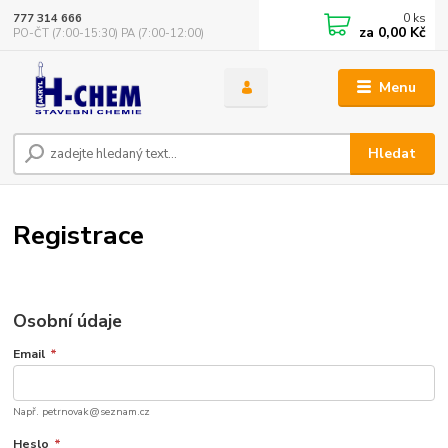
0
ks
777 314 666
za
0,00 Kč
PO-ČT (7:00-15:30) PA (7:00-12:00)
Menu
Hledat
Registrace
Osobní údaje
Email
*
Např. petrnovak@seznam.cz
Heslo
*