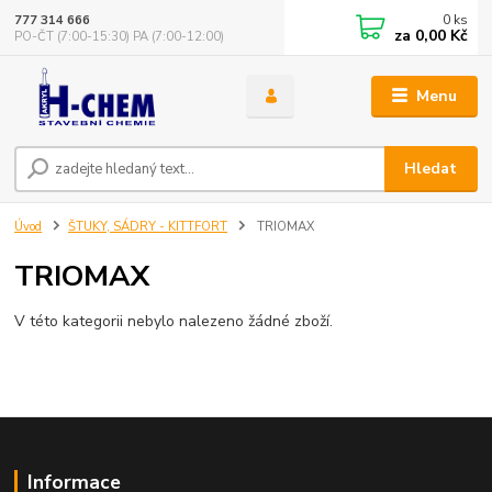
0
ks
777 314 666
za
0,00 Kč
PO-ČT (7:00-15:30) PA (7:00-12:00)
Menu
Hledat
Úvod
ŠTUKY, SÁDRY - KITTFORT
TRIOMAX
TRIOMAX
V této kategorii nebylo nalezeno žádné zboží.
Informace