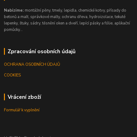
Nabízíme:
montážní pěny, tmely, lepidla, chemické kotvy, přísady do
betonů a malt, správkové malty, ochranu dřeva, hydroizolace, tekuté
lepenky, štuky, sádry, těsnění oken a dveří, lepící pásky a fólie, aplikační
pomůcky...
Zpracování osobních údajů
OCHRANA OSOBNÍCH ÚDAJŮ
COOKIES
Vrácení zboží
Formulář k vyplnění