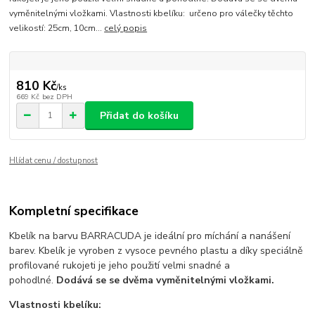
vyměnitelnými vložkami. Vlastnosti kbelíku: určeno pro válečky těchto
velikostí: 25cm, 10cm...
celý popis
810 Kč
/
ks
669 Kč
bez DPH
Přidat do košíku
Hlídat cenu / dostupnost
Kompletní specifikace
Kbelík na barvu BARRACUDA je ideální pro míchání a nanášení
barev. Kbelík je vyroben z vysoce pevného plastu a díky speciálně
profilované rukojeti je jeho použití velmi snadné a
pohodlné.
Dodává se se dvěma vyměnitelnými vložkami.
Vlastnosti kbelíku: