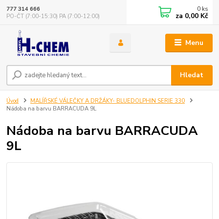
0
ks
777 314 666
za
0,00 Kč
PO-ČT (7:00-15:30) PA (7:00-12:00)
Menu
Hledat
Úvod
MALÍŘSKÉ VÁLEČKY A DRŽÁKY- BLUEDOLPHIN SERIE 330
Nádoba na barvu BARRACUDA 9L
Nádoba na barvu BARRACUDA
9L