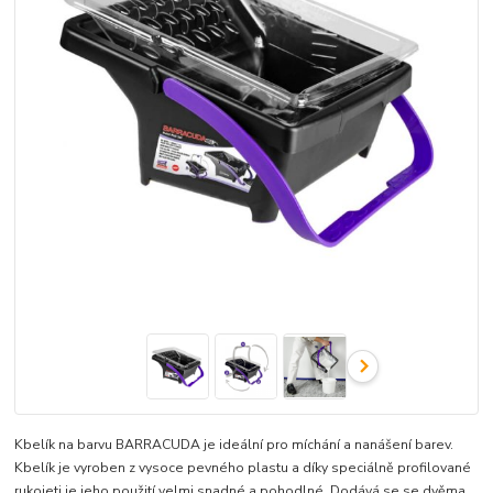
Kbelík na barvu BARRACUDA je ideální pro míchání a nanášení barev.
Kbelík je vyroben z vysoce pevného plastu a díky speciálně profilované
rukojeti je jeho použití velmi snadné a pohodlné. Dodává se se dvěma