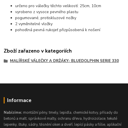
určeno pro válečky těchto velikostí: 25cm, 10cm
vyrobeno z vysoce pevného plastu
pogumované, protiskluzové nožky
2 vyměnitelné vložky
pohodlná pevná rukojeť přizpůsobená k nošení
Zboží zařazeno v kategoriích
MALÍŘSKÉ VÁLEČKY A DRŽÁKY- BLUEDOLPHIN SERIE 330
Informace
Nabízíme:
montážní pěny, tmely, lepidla, chemické kotvy, přísady do
betonů a malt, správkové malty, ochranu dřeva, hydroizolace, tekuté
lepenky, štuky, sádry, těsnění oken a dveří, lepící pásky a fólie, aplikační