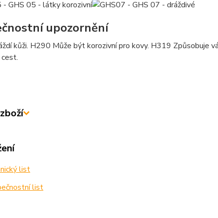
čnostní upozornění
ždí kůži. H290 Může být korozivní pro kovy. H319 Způsobuje v
 cest.
zboží
žení
ický list
čnostní list