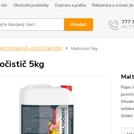
 nás
Obchodní podmínky
Doprava a platba
Reklamace a vrácení zb
777 
Hledat
PO-ČT 
PROTIPLÍSŇOVÉ A ČISTÍCÍ NÁTĚRY
Maltočistič 5kg
očistič 5kg
Malt
Popis J
povrch
Vhodné 
leštěn
čištění