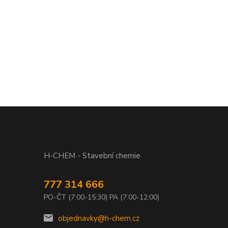
H-CHEM - Stavební chemie
777 314 666
PO-ČT (7:00-15:30) PA (7:00-12:00)
objednavky@h-chem.cz