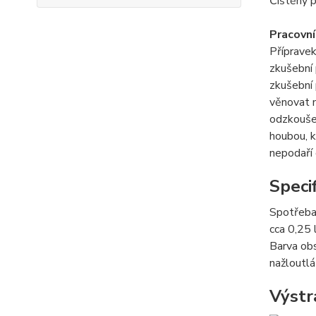
Čištěný p
Pracovní
Přípravek
zkušební 
zkušební 
věnovat m
odzkouše
houbou, 
nepodaří 
Speci
Spotřeb
cca 0,25
Barva ob
nažloutlá
Výstr