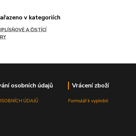
zařazeno v kategoriích
IPLÍSŇOVÉ A ČISTÍCÍ
RY
ání osobních údajů
Vrácení zboží
OSOBNÍCH ÚDAJŮ
Formulář k vyplnění