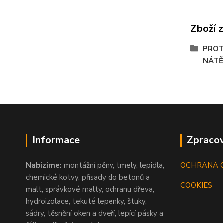
Zboží 
PROT
NÁTĚ
Informace
Zpracov
Nabízíme:
montážní pěny, tmely, lepidla,
OCHRANA 
chemické kotvy, přísady do betonů a
COOKIES
malt, správkové malty, ochranu dřeva,
hydroizolace, tekuté lepenky, štuky,
sádry, těsnění oken a dveří, lepící pásky a