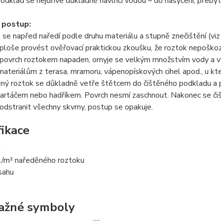
odklad se nejdříve důkladně navlhčí vodou – do nasycení, přebyt
 postup:
 se napřed naředí podle druhu materiálu a stupně znečištění (vi
ploše provést ověřovací praktickou zkoušku, že roztok nepoškozu
povrch roztokem napaden, omyje se velkým množstvím vody a vyz
ateriálům z terasa, mramoru, vápenopískových cihel apod., u kte
ný roztok se důkladně vetře štětcem do čištěného podkladu a p
kartáčem nebo hadříkem. Povrch nesmí zaschnout. Nakonec se či
odstranit všechny skvrny, postup se opakuje.
fikace
a
 l/m² naředěného roztoku
sahu
ažné symboly