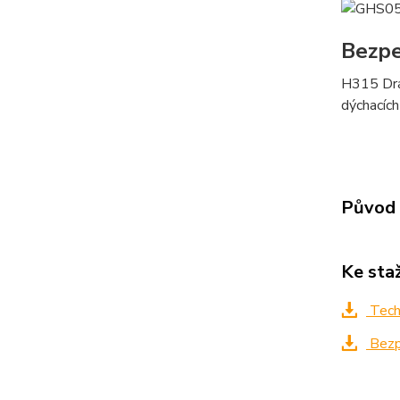
Bezpe
H315 Drá
dýchacích
Původ 
Ke sta
Techn
Bezpe