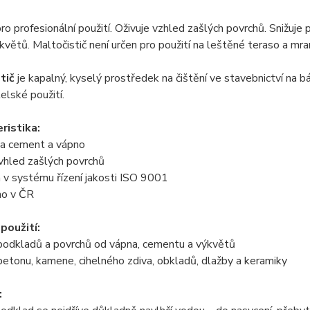
pro profesionální použití. Oživuje vzhled zašlých povrchů. Snižuje 
ýkvětů. Maltočistič není určen pro použití na leštěné teraso a mr
stič
je kapalný, kyselý prostředek na čištění ve stavebnictví na báz
elské použití.
ristika:
na cement a vápno
 vhled zašlých povrchů
 v systému řízení jakosti ISO 9001
no v ČR
použití:
 podkladů a povrchů od vápna, cementu a výkvětů
 betonu, kamene, cihelného zdiva, obkladů, dlažby a keramiky
: