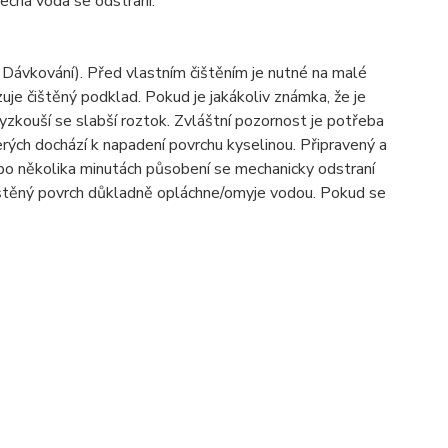
ečná voda se odstraní.
z Dávkování). Před vlastním čištěním je nutné na malé
je čištěný podklad. Pokud je jakákoliv známka, že je
kouší se slabší roztok. Zvláštní pozornost je potřeba
rých dochází k napadení povrchu kyselinou. Připravený a
o několika minutách působení se mechanicky odstraní
štěný povrch důkladně opláchne/omyje vodou. Pokud se