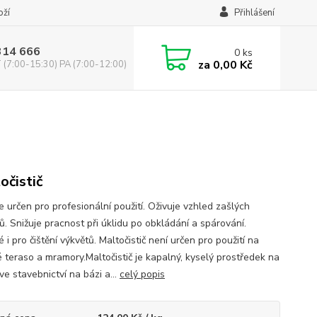
oží
Přihlášení
314 666
0
ks
za
0,00 Kč
(7:00-15:30) PA (7:00-12:00)
očistič
e určen pro profesionální použití. Oživuje vzhled zašlých
ů. Snižuje pracnost při úklidu po obkládání a spárování.
i pro čištění výkvětů. Maltočistič není určen pro použití na
é teraso a mramory.Maltočistič je kapalný, kyselý prostředek na
 ve stavebnictví na bázi a...
celý popis