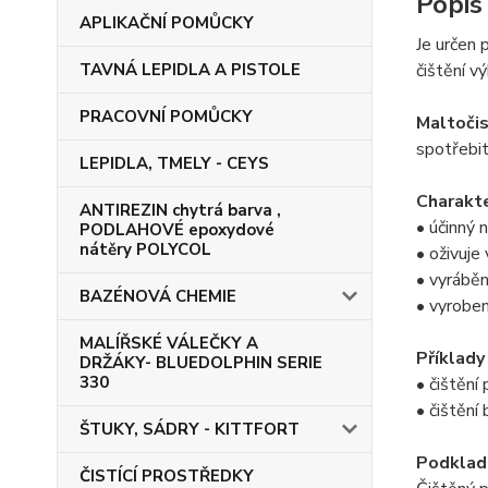
Popis
APLIKAČNÍ POMŮCKY
Je určen 
TAVNÁ LEPIDLA A PISTOLE
čištění v
PRACOVNÍ POMŮCKY
Maltoči
spotřebit
LEPIDLA, TMELY - CEYS
Charakte
ANTIREZIN chytrá barva ,
• účinný 
PODLAHOVÉ epoxydové
nátěry POLYCOL
• oživuje
• vyráběn
BAZÉNOVÁ CHEMIE
• vyrobe
MALÍŘSKÉ VÁLEČKY A
Příklady 
DRŽÁKY- BLUEDOLPHIN SERIE
330
• čištění
• čištění
ŠTUKY, SÁDRY - KITTFORT
Podklad
ČISTÍCÍ PROSTŘEDKY