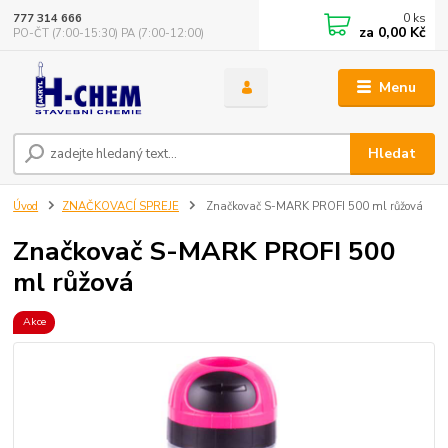
0
ks
777 314 666
za
0,00 Kč
PO-ČT (7:00-15:30) PA (7:00-12:00)
Menu
Hledat
Úvod
ZNAČKOVACÍ SPREJE
Značkovač S-MARK PROFI 500 ml růžová
Značkovač S-MARK PROFI 500
ml růžová
Akce