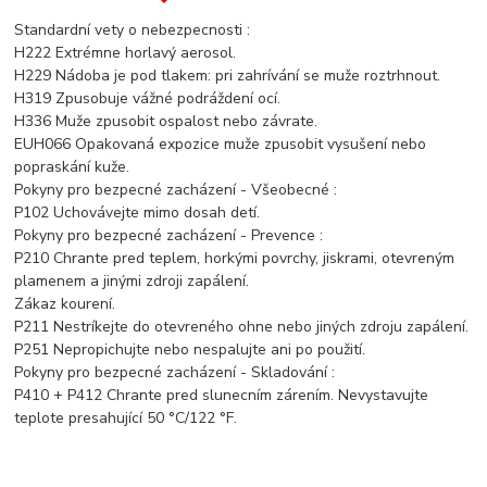
Standardní vety o nebezpecnosti :
H222 Extrémne horlavý aerosol.
H229 Nádoba je pod tlakem: pri zahrívání se muže roztrhnout.
H319 Zpusobuje vážné podráždení ocí.
H336 Muže zpusobit ospalost nebo závrate.
EUH066 Opakovaná expozice muže zpusobit vysušení nebo
popraskání kuže.
Pokyny pro bezpecné zacházení - Všeobecné :
P102 Uchovávejte mimo dosah detí.
Pokyny pro bezpecné zacházení - Prevence :
P210 Chrante pred teplem, horkými povrchy, jiskrami, otevreným
plamenem a jinými zdroji zapálení.
Zákaz kourení.
P211 Nestríkejte do otevreného ohne nebo jiných zdroju zapálení.
P251 Nepropichujte nebo nespalujte ani po použití.
Pokyny pro bezpecné zacházení - Skladování :
P410 + P412 Chrante pred slunecním zárením. Nevystavujte
teplote presahující 50 °C/122 °F.