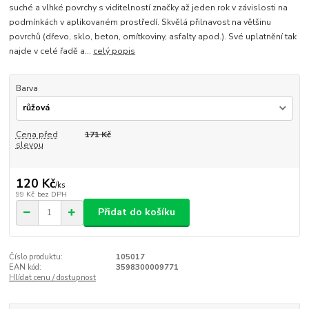
suché a vlhké povrchy s viditelností značky až jeden rok v závislosti na
podmínkách v aplikovaném prostředí. Skvělá přilnavost na většinu
povrchů (dřevo, sklo, beton, omítkoviny, asfalty apod.). Své uplatnění tak
najde v celé řadě a...
celý popis
Barva
Cena před
171 Kč
slevou
120 Kč
/
ks
99 Kč
bez DPH
Přidat do košíku
Číslo produktu:
105017
EAN kód:
3598300009771
Hlídat cenu / dostupnost