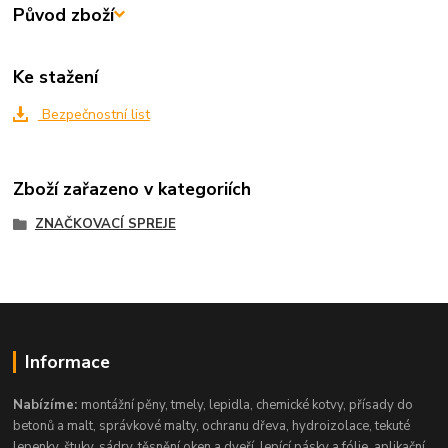
Původ zboží
Ke stažení
Bezpečnostní list
Zboží zařazeno v kategoriích
ZNAČKOVACÍ SPREJE
Informace
Nabízíme:
montážní pěny, tmely, lepidla, chemické kotvy, přísady do
betonů a malt, správkové malty, ochranu dřeva, hydroizolace, tekuté
lepenky, štuky, sádry, těsnění oken a dveří, lepící pásky a fólie, aplikační