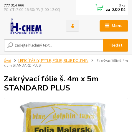
0
ks
777 314 666
za
0,00 Kč
PO-ČT (7:00-15:30) PA (7:00-12:00)
Menu
Hledat
Úvod
LEPÍCÍ PÁSKY, PYTLE, FÓLIE, BLUE DOLPHIN
Zakrývací fólie š. 4m
x 5m STANDARD PLUS
Zakrývací fólie š. 4m x 5m
STANDARD PLUS