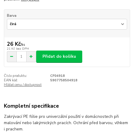
Barva
26 Kč
/
ks
21 Kč
bez DPH
Přidat do košíku
Číslo produktu:
CF04918
EAN kód:
5907758504918
Hlídat cenu / dostupnost
Kompletní specifikace
Zakrývací PE fólie pro univerzální použití v domácnostech při
malování nebo lakýrnických pracích. Ochrání před barvou, vlhkem
i prachem.