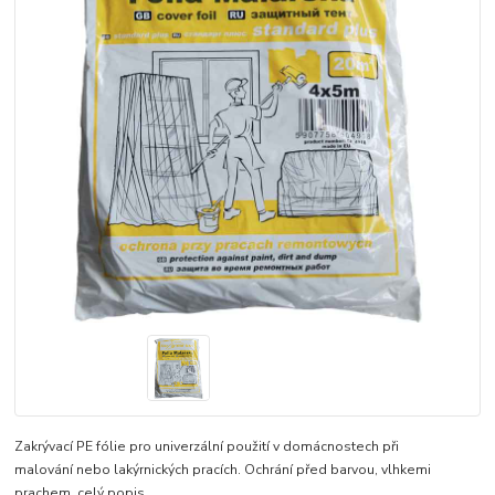
Zakrývací PE fólie pro univerzální použití v domácnostech při
malování nebo lakýrnických pracích. Ochrání před barvou, vlhkemi
prachem.
celý popis