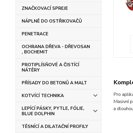
ZNAČKOVACÍ SPREJE
NÁPLNĚ DO OSTŘIKOVAČŮ
PENETRACE
OCHRANA DŘEVA - DŘEVOSAN
, BOCHEMIT
PROTIPLÍSŇOVÉ A ČISTÍCÍ
NÁTĚRY
Komple
PŘÍSADY DO BETONŮ A MALT
Pro aplik
KOTVÍCÍ TECHNIKA
Masivní p
a dlouhou
LEPÍCÍ PÁSKY, PYTLE, FÓLIE,
BLUE DOLPHIN
TĚSNÍCÍ A DILATAČNÍ PROFILY