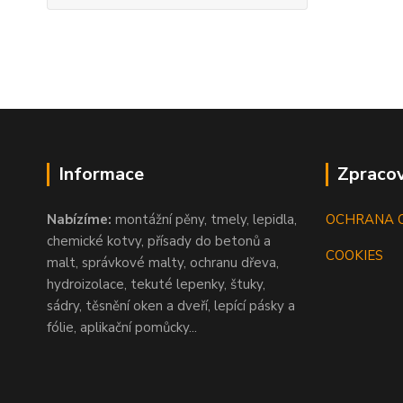
Informace
Zpracov
Nabízíme:
montážní pěny, tmely, lepidla,
OCHRANA 
chemické kotvy, přísady do betonů a
COOKIES
malt, správkové malty, ochranu dřeva,
hydroizolace, tekuté lepenky, štuky,
sádry, těsnění oken a dveří, lepící pásky a
fólie, aplikační pomůcky...