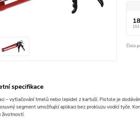
18
153
Číslo p
tní specifikace
aci – vytlačování tmelů nebo lepidel z kartuší. Pistole je dodává
osuvný segment umožňující aplikaci bez prokluzu vodící tyče. Ko
 životností.