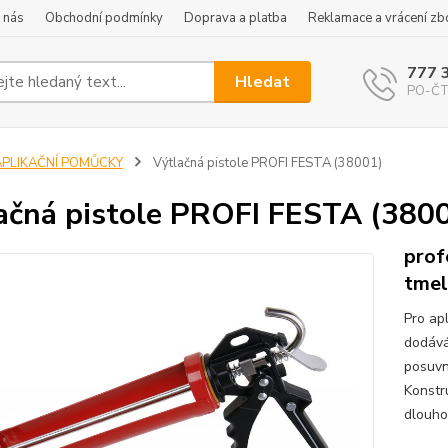
 nás
Obchodní podmínky
Doprava a platba
Reklamace a vrácení zb
777 
Hledat
PO-ČT 
APLIKAČNÍ POMŮCKY
Výtlačná pistole PROFI FESTA (38001)
ačná pistole PROFI FESTA (380
prof
tmel
Pro apl
dodává
posuvn
Konstr
dlouho