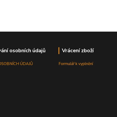
ání osobních údajů
Vrácení zboží
OSOBNÍCH ÚDAJŮ
Formulář k vyplnění