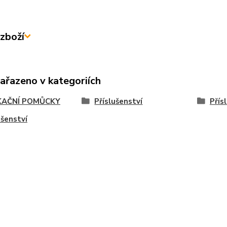
zboží
zařazeno v kategoriích
KAČNÍ POMŮCKY
Příslušenství
Přís
ušenství