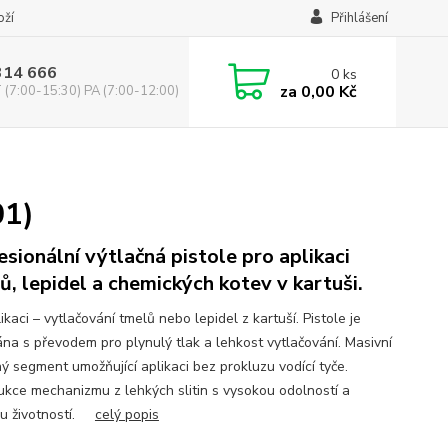
oží
Přihlášení
314 666
0
ks
za
0,00 Kč
(7:00-15:30) PA (7:00-12:00)
01)
esionální výtlačná pistole pro aplikaci
ů, lepidel a chemických kotev v kartuši.
ikaci – vytlačování tmelů nebo lepidel z kartuší. Pistole je
na s převodem pro plynulý tlak a lehkost vytlačování. Masivní
ý segment umožňující aplikaci bez prokluzu vodící tyče.
ukce mechanizmu z lehkých slitin s vysokou odolností a
u životností.
celý popis