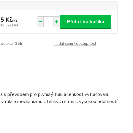
5 Kč
/
ks
Přidat do košíku
 Kč
bez DPH
roduktu:
155
Hlídat cenu / dostupnost
na s převodem pro plynulý tlak a lehkost vytlačování.
nstrukce mechanizmu z lehkých slitin s vysokou odolností