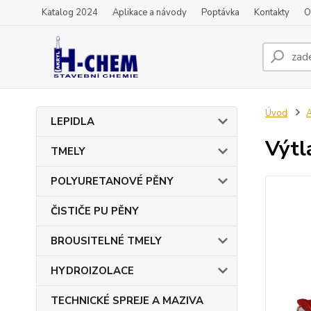
Katalog 2024
Aplikace a návody
Poptávka
Kontakty
O
Úvod
LEPIDLA
Výtl
TMELY
POLYURETANOVÉ PĚNY
ČISTIČE PU PĚNY
BROUSITELNÉ TMELY
HYDROIZOLACE
TECHNICKÉ SPREJE A MAZIVA