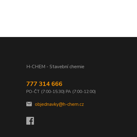
H-CHEM - Stavební chemie
777 314 666
PO-ČT (7:00-15:30) PA (7:00-12:00)
objednavky@h-chem.cz