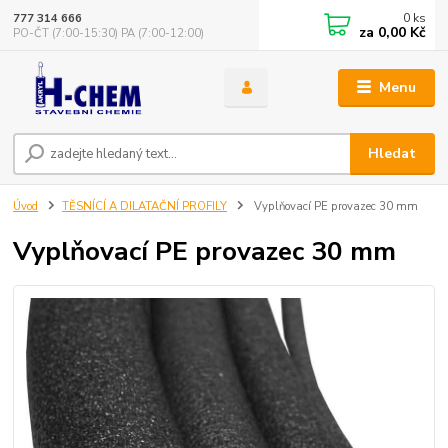
0
ks
777 314 666
za
0,00 Kč
PO-ČT (7:00-15:30) PA (7:00-12:00)
Menu
Hledat
Úvod
TĚSNÍCÍ A DILATAČNÍ PROFILY
Vyplňovací PE provazec 30 mm
Vyplňovací PE provazec 30 mm