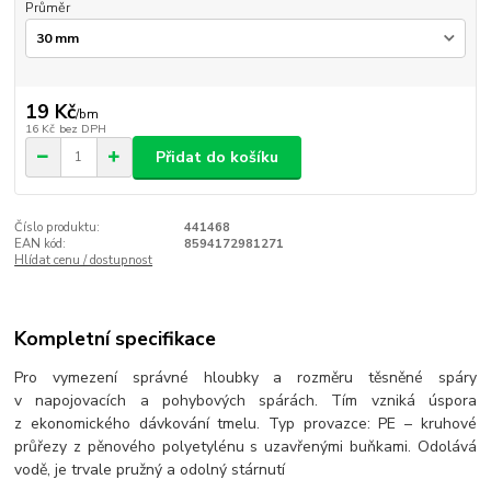
Průměr
19 Kč
/
bm
16 Kč
bez DPH
Přidat do košíku
Číslo produktu:
441468
EAN kód:
8594172981271
Hlídat cenu / dostupnost
Kompletní specifikace
Pro vymezení správné hloubky a rozměru těsněné spáry
v napojovacích a pohybových spárách. Tím vzniká úspora
z ekonomického dávkování tmelu. Typ provazce: PE – kruhové
průřezy z pěnového polyetylénu s uzavřenými buňkami. Odolává
vodě, je trvale pružný a odolný stárnutí