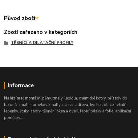
Původ zboží
Zboží zařazeno v kategoriích
TĚSNÍCÍ A DILATAČNÍ PROFILY
Informace
Nabízíme:
montážní pěny, tmely, lepidla, chemické kotvy, přísady do
betonů a malt, správkové malty, ochranu dřeva, hydroizolace, tekuté
lepenky, štuky, sádry, těsnění oken a dveří, lepící pásky a fólie, aplikační
pomůcky...