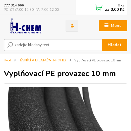
0
ks
777 314 666
za
0,00 Kč
PO-ČT (7:00-15:30) PA (7:00-12:00)
Menu
Hledat
Úvod
TĚSNÍCÍ A DILATAČNÍ PROFILY
Vyplňovací PE provazec 10 mm
Vyplňovací PE provazec 10 mm