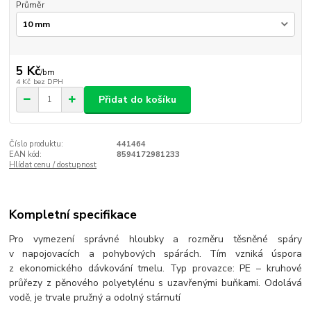
Průměr
5 Kč
/
bm
4 Kč
bez DPH
Přidat do košíku
Číslo produktu:
441464
EAN kód:
8594172981233
Hlídat cenu / dostupnost
Kompletní specifikace
Pro vymezení správné hloubky a rozměru těsněné spáry
v napojovacích a pohybových spárách. Tím vzniká úspora
z ekonomického dávkování tmelu. Typ provazce: PE – kruhové
průřezy z pěnového polyetylénu s uzavřenými buňkami. Odolává
vodě, je trvale pružný a odolný stárnutí