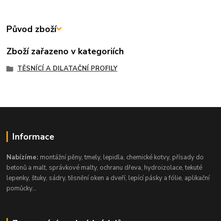
Původ zboží
Zboží zařazeno v kategoriích
TĚSNÍCÍ A DILATAČNÍ PROFILY
Informace
Nabízíme:
montážní pěny, tmely, lepidla, chemické kotvy, přísady do
betonů a malt, správkové malty, ochranu dřeva, hydroizolace, tekuté
lepenky, štuky, sádry, těsnění oken a dveří, lepící pásky a fólie, aplikační
pomůcky...