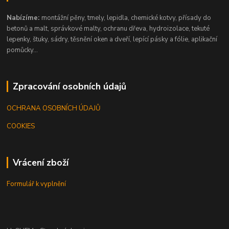
Nabízíme:
montážní pěny, tmely, lepidla, chemické kotvy, přísady do
betonů a malt, správkové malty, ochranu dřeva, hydroizolace, tekuté
lepenky, štuky, sádry, těsnění oken a dveří, lepící pásky a fólie, aplikační
pomůcky...
Zpracování osobních údajů
OCHRANA OSOBNÍCH ÚDAJŮ
COOKIES
Vrácení zboží
Formulář k vyplnění