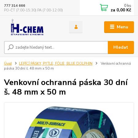
0
ks
777 314 666
za
0,00 Kč
PO-ČT (7:00-15:30) PA (7:00-12:00)
Menu
Hledat
Úvod
LEPÍCÍ PÁSKY, PYTLE, FÓLIE, BLUE DOLPHIN
Venkovní ochranná
páska 30 dní š. 48 mm x 50 m
Venkovní ochranná páska 30 dní
š. 48 mm x 50 m