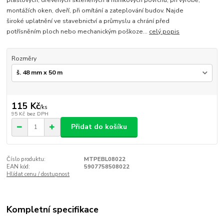
plastových, dřevěných skleněných a hliníkových povrchů, při výrobě,
montážích oken, dveří, při omítání a zateplování budov. Najde
široké uplatnění ve stavebnictví a průmyslu a chrání před
potřísněním ploch nebo mechanickým poškoze...
celý popis
Rozměry
115 Kč
/
ks
95 Kč
bez DPH
Přidat do košíku
Číslo produktu:
MTPEBL08022
EAN kód:
5907758508022
Hlídat cenu / dostupnost
Kompletní specifikace