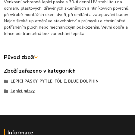
Venkovní ochranná lepící páska s 30-ti denní UV stabilitou na
ochranu plastových, dřevěných skleněných a hliníkových povrchů,
při výrobě, montážích oken, dveří, při omítání a zateplování budov.
Najde široké uplatnění ve stavebnictví a průmyslu a chrání před
potřísněním ploch nebo mechanickým poškozením. Velmi dobře a
lehce odstranitelná bez zanechání lepidla.
Původ zboží
Zboží zařazeno v kategoriích
LEPÍCÍ PÁSKY, PYTLE, FÓLIE, BLUE DOLPHIN
Lepící pásky
Informace