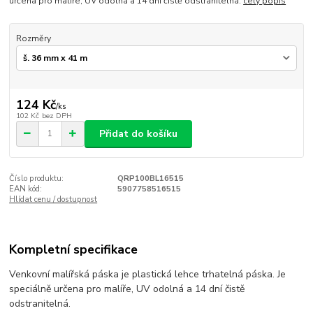
určena pro malíře, UV odolná a 14 dní čistě odstranitelná.
celý popis
Rozměry
124 Kč
/
ks
102 Kč
bez DPH
Přidat do košíku
Číslo produktu:
QRP100BL16515
EAN kód:
5907758516515
Hlídat cenu / dostupnost
Kompletní specifikace
Venkovní malířská páska je plastická lehce trhatelná páska. Je
speciálně určena pro malíře, UV odolná a 14 dní čistě
odstranitelná.