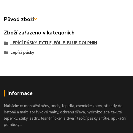
Původ zboží
Zboží zařazeno v kategoriích
LEPÍCÍ PÁSKY, PYTLE, FÓLIE, BLUE DOLPHIN
Lepící pásky
Informace
Nabízíme:
montážní pěny, tmely, lepidla, chemické kotvy, přísady do
betonů a malt, správkové malty, ochranu dřeva, hydroizolace, tekuté
lepenky, štuky, sádry, těsnění oken a dveří, lepící pásky a fólie, aplikační
pomůcky...