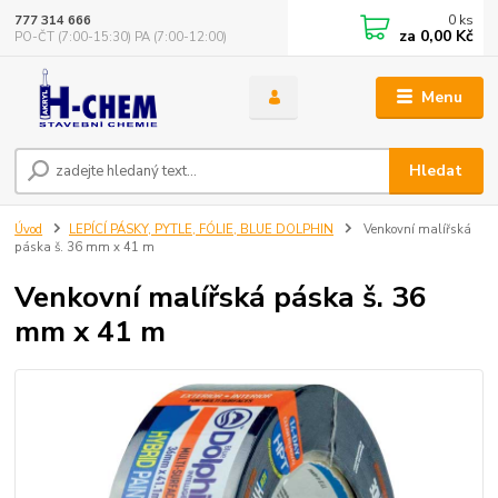
0
ks
777 314 666
za
0,00 Kč
PO-ČT (7:00-15:30) PA (7:00-12:00)
Menu
Hledat
Úvod
LEPÍCÍ PÁSKY, PYTLE, FÓLIE, BLUE DOLPHIN
Venkovní malířská
páska š. 36 mm x 41 m
Venkovní malířská páska š. 36
mm x 41 m