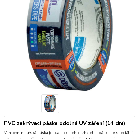
PVC zakrývací páska odolná UV záření (14 dní)
Venkovní malířská páska je plastická lehce trhatelná páska. Je speciálně