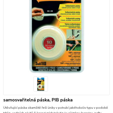
samosvařitelná páska, PIB páska
Utěsňující páska okamžitě řeší úniky v potrubí jakéhokoliv typu v podobě