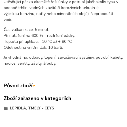
Utěsňující páska okamžitě řeší úniky v potrubí jakéhokoliv typu v
podobě trhlin, vadných závitů či korozivních tekutin (s
výjimkou benzinu, nafty nebo minerálních olejů). Nepropouští
vodu.
Čas vulkanizace: 5 minut.
Při natažení na 600 % - roztržení pásky.
Teplota při aplikaci: -10 °C až + 80 °C.
Odolnost na vnitřní tlak: 10 barů.
Je vhodná na: odpady, topení, zavlažovací systémy, potrubí, kabely,
hadice, ventily, závity, šrouby.
Původ zboží
Zboží zařazeno v kategoriích
LEPIDLA, TMELY - CEYS