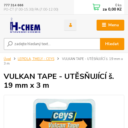
0
ks
777 314 666
za
0,00 Kč
PO-ČT (7:00-15:30) PA (7:00-12:00)
Menu
Hledat
Úvod
LEPIDLA, TMELY - CEYS
VULKAN TAPE - UTĚSŇUJÍCÍ š. 19 mm x
3 m
VULKAN TAPE - UTĚSŇUJÍCÍ š.
19 mm x 3 m