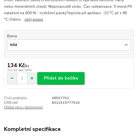
trhlin, vadných závitů či korozivních tekutin (s výjimkou benzinu, nafty
nebo minerálních olejů). Nepropouští vodu. Čas vulkanizace: 5 minut.Při
natažení na 600 % - roztržení pásky.Teplota při aplikaci: -10 °C až + 80
°C.Odoln...
celý popis
Barva
134 Kč
/
ks
111 Kč
bez DPH
Přidat do košíku
Číslo produktu:
48507702
EAN kód:
8411519777024
Hlídat cenu / dostupnost
Kompletní specifikace