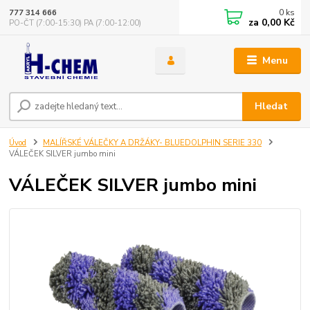
0
ks
777 314 666
za
0,00 Kč
PO-ČT (7:00-15:30) PA (7:00-12:00)
Menu
Hledat
Úvod
MALÍŘSKÉ VÁLEČKY A DRŽÁKY- BLUEDOLPHIN SERIE 330
VÁLEČEK SILVER jumbo mini
VÁLEČEK SILVER jumbo mini