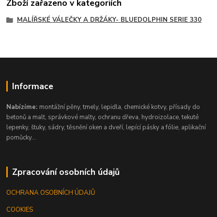
Zboží zařazeno v kategoriích
MALÍŘSKÉ VÁLEČKY A DRŽÁKY- BLUEDOLPHIN SERIE 330
Informace
Nabízíme:
montážní pěny, tmely, lepidla, chemické kotvy, přísady do
betonů a malt, správkové malty, ochranu dřeva, hydroizolace, tekuté
lepenky, štuky, sádry, těsnění oken a dveří, lepící pásky a fólie, aplikační
pomůcky...
Zpracování osobních údajů
OCHRANA OSOBNÍCH ÚDAJŮ
COOKIES