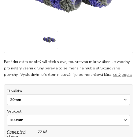
Fasádní extra odolný váleček s dvojitou vrstvou mikrovláken. Je vhodný
pro nátěry všemi druhy barev a to zejména na hrubé strukturované
povrchy . Výsledným efektem malování je pomerančová kůra.
celý popis
Tloušťka
Velikost
Cena před
77 Kč
slevou