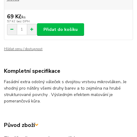
69 Kč
/
ks
57 Kč
bez DPH
Přidat do košíku
Hlídat cenu / dostupnost
Kompletní specifikace
Fasádní extra odolný váleček s dvojitou vrstvou mikrovláken
.
Je
vhodný pro nátěry všemi druhy barev a to zejména na hrubé
strukturované povrchy . Výsledným efektem malování je
pomerančová kůra.
Původ zboží