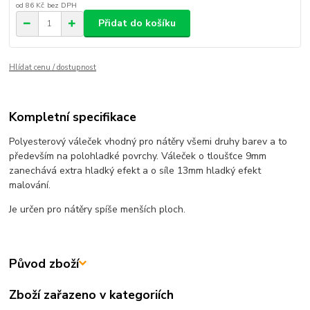
od
86 Kč
bez DPH
Přidat do košíku
Hlídat cenu / dostupnost
Kompletní specifikace
Polyesterový váleček vhodný pro nátěry všemi druhy barev a to
především na polohladké povrchy. Váleček o tloušťce 9mm
zanechává extra hladký efekt a o síle 13mm hladký efekt
malování.
Je určen pro nátěry spíše menších ploch.
Původ zboží
Zboží zařazeno v kategoriích