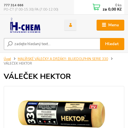
0
ks
777 314 666
za
0,00 Kč
PO-ČT (7:00-15:30) PA (7:00-12:00)
Menu
Hledat
Úvod
MALÍŘSKÉ VÁLEČKY A DRŽÁKY- BLUEDOLPHIN SERIE 330
VÁLEČEK HEKTOR
VÁLEČEK HEKTOR