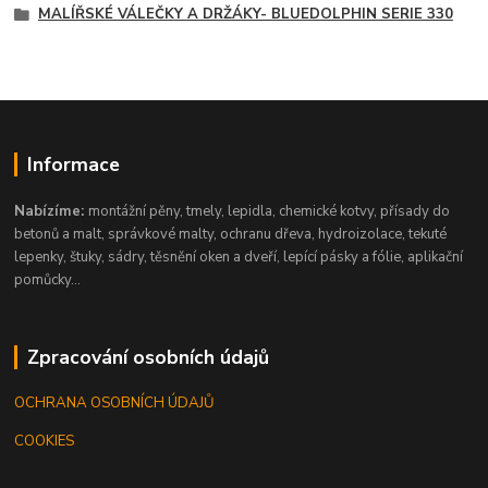
MALÍŘSKÉ VÁLEČKY A DRŽÁKY- BLUEDOLPHIN SERIE 330
Informace
Nabízíme:
montážní pěny, tmely, lepidla, chemické kotvy, přísady do
betonů a malt, správkové malty, ochranu dřeva, hydroizolace, tekuté
lepenky, štuky, sádry, těsnění oken a dveří, lepící pásky a fólie, aplikační
pomůcky...
Zpracování osobních údajů
OCHRANA OSOBNÍCH ÚDAJŮ
COOKIES