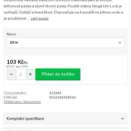
bezpečnou náhradu tradičních těsnících materiálů jako je konopí,
teflonová páska a různé těsnící pasty. Použití vlákna Tangit Uni-Lock je
rychlejší, čistější a hned těsní. Doporučuje se k použití na pitnou vodu a
je použitelné ...
celý popis
Návin
103 Kč
/
ks
85 Kč
bez DPH
Přidat do košíku
Číslo produktu:
422364
EAN kód:
5010266358543
Hlídat cenu / dostupnost
Kompletní specifikace