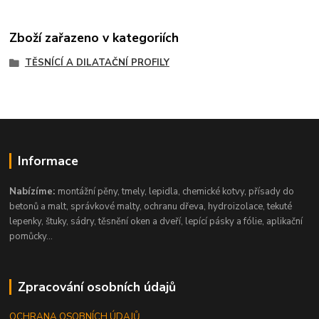
Zboží zařazeno v kategoriích
TĚSNÍCÍ A DILATAČNÍ PROFILY
Informace
Nabízíme:
montážní pěny, tmely, lepidla, chemické kotvy, přísady do
betonů a malt, správkové malty, ochranu dřeva, hydroizolace, tekuté
lepenky, štuky, sádry, těsnění oken a dveří, lepící pásky a fólie, aplikační
pomůcky...
Zpracování osobních údajů
OCHRANA OSOBNÍCH ÚDAJŮ