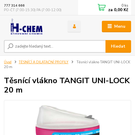
0
ks
777 314 666
za
0,00 Kč
PO-ČT (7:00-15:30) PA (7:00-12:00)
Menu
Hledat
Úvod
TĚSNÍCÍ A DILATAČNÍ PROFILY
Těsnící vlákno TANGIT UNI-LOCK
20 m
Těsnící vlákno TANGIT UNI-LOCK
20 m