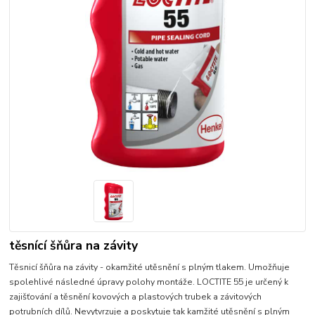
těsnící šňůra na závity
Těsnicí šňůra na závity - okamžité utěsnění s plným tlakem. Umožňuje
spolehlivé následné úpravy polohy montáže. LOCTITE 55 je určený k
zajišťování a těsnění kovových a plastových trubek a závitových
potrubních dílů. Nevytvrzuje a poskytuje tak kamžité utěsnění s plným