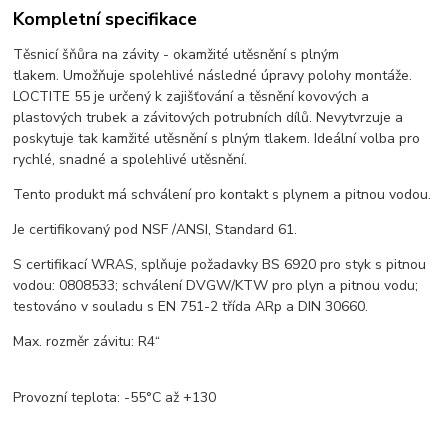
Kompletní specifikace
Těsnicí šňůra na závity - okamžité utěsnění s plným
tlakem. Umožňuje spolehlivé následné úpravy polohy montáže.
LOCTITE 55 je určený k zajišťování a těsnění kovových a
plastových trubek a závitových potrubních dílů. Nevytvrzuje a
poskytuje tak kamžité utěsnění s plným tlakem. Ideální volba pro
rychlé, snadné a spolehlivé utěsnění.
Tento produkt má schválení pro kontakt s plynem a pitnou vodou.
Je certifikovaný pod NSF /ANSI, Standard 61.
S certifikací WRAS, splňuje požadavky BS 6920 pro styk s pitnou
vodou: 0808533; schválení DVGW/KTW pro plyn a pitnou vodu;
testováno v souladu s EN 751-2 třída ARp a DIN 30660.
Max. rozměr závitu: R4“
Provozní teplota: -55°C až +130