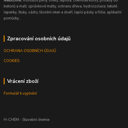
Nabízíme:
montážní pěny, tmely, lepidla, chemické kotvy, přísady do
betonů a malt, správkové malty, ochranu dřeva, hydroizolace, tekuté
lepenky, štuky, sádry, těsnění oken a dveří, lepící pásky a fólie, aplikační
pomůcky...
Zpracování osobních údajů
OCHRANA OSOBNÍCH ÚDAJŮ
COOKIES
Vrácení zboží
Formulář k vyplnění
H-CHEM - Stavební chemie