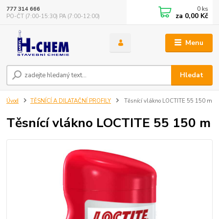
0
ks
777 314 666
za
0,00 Kč
PO-ČT (7:00-15:30) PA (7:00-12:00)
Menu
Hledat
Úvod
TĚSNÍCÍ A DILATAČNÍ PROFILY
Těsnící vlákno LOCTITE 55 150 m
Těsnící vlákno LOCTITE 55 150 m