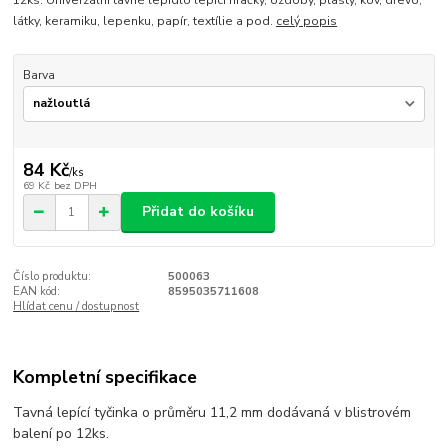
12ks. Univerzální tavné lepidlo lepící hračky, ozdoby, plasty, kov, dřevo,
látky, keramiku, lepenku, papír, textílie a pod.
celý popis
Barva
84 Kč
/
ks
69 Kč
bez DPH
Přidat do košíku
Číslo produktu:
500063
EAN kód:
8595035711608
Hlídat cenu / dostupnost
Kompletní specifikace
Tavná lepící tyčinka o průměru 11,2 mm dodávaná v blistrovém
balení po 12ks.