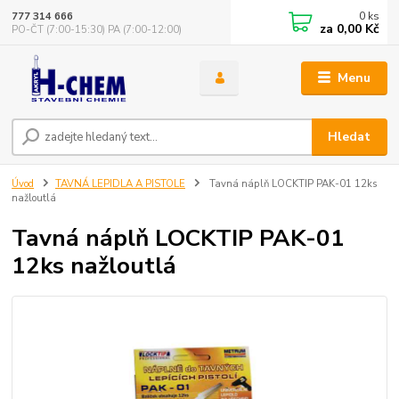
0
ks
777 314 666
za
0,00 Kč
PO-ČT (7:00-15:30) PA (7:00-12:00)
Menu
Hledat
Úvod
TAVNÁ LEPIDLA A PISTOLE
Tavná náplň LOCKTIP PAK-01 12ks
nažloutlá
Tavná náplň LOCKTIP PAK-01
12ks nažloutlá