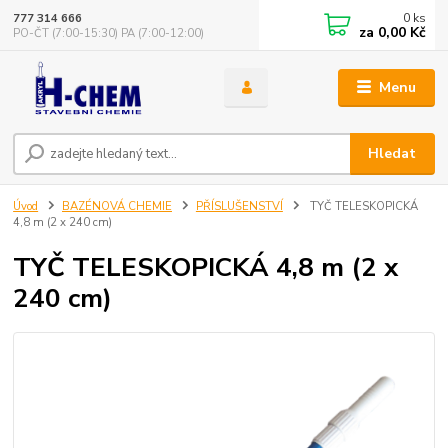
0
ks
777 314 666
za
0,00 Kč
PO-ČT (7:00-15:30) PA (7:00-12:00)
Menu
Hledat
Úvod
BAZÉNOVÁ CHEMIE
PŘÍSLUŠENSTVÍ
TYČ TELESKOPICKÁ
4,8 m (2 x 240 cm)
TYČ TELESKOPICKÁ 4,8 m (2 x
240 cm)