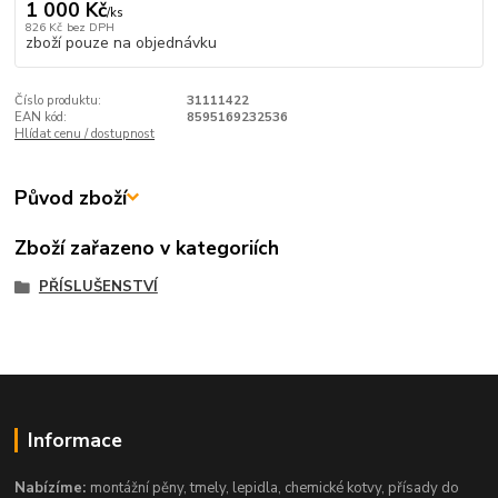
1 000 Kč
/
ks
826 Kč
bez DPH
zboží pouze na objednávku
Číslo produktu:
31111422
EAN kód:
8595169232536
Hlídat cenu / dostupnost
Původ zboží
Zboží zařazeno v kategoriích
PŘÍSLUŠENSTVÍ
Informace
Nabízíme:
montážní pěny, tmely, lepidla, chemické kotvy, přísady do