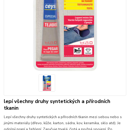
lepí všechny druhy syntetických a přírodních
tkanin
Lepí všechny druhy syntetických a přírodních tkanin mezi sebou nebo s
jinými materiály (dřevo, kůže, karton, sádra, kov, keramika, sklo atd). Je
odolný praní a žehlení. Zaručuje trvalá, čistá a pružná spojení. Po