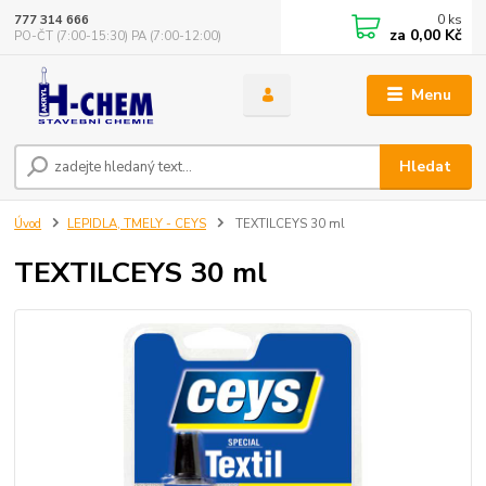
0
ks
777 314 666
za
0,00 Kč
PO-ČT (7:00-15:30) PA (7:00-12:00)
Menu
Hledat
Úvod
LEPIDLA, TMELY - CEYS
TEXTILCEYS 30 ml
TEXTILCEYS 30 ml