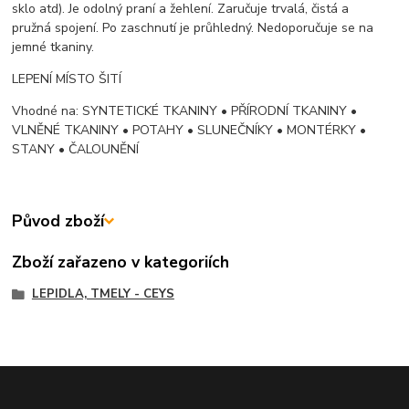
sklo atd). Je odolný praní a žehlení. Zaručuje trvalá, čistá a
pružná spojení. Po zaschnutí je průhledný. Nedoporučuje se na
jemné tkaniny.
LEPENÍ MÍSTO ŠITÍ
Vhodné na: SYNTETICKÉ TKANINY • PŘÍRODNÍ TKANINY •
VLNĚNÉ TKANINY • POTAHY • SLUNEČNÍKY • MONTÉRKY •
STANY • ČALOUNĚNÍ
Původ zboží
Zboží zařazeno v kategoriích
LEPIDLA, TMELY - CEYS