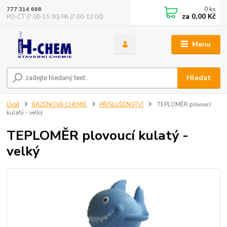
0
ks
777 314 666
za
0,00 Kč
PO-ČT (7:00-15:30) PA (7:00-12:00)
Menu
Hledat
Úvod
BAZÉNOVÁ CHEMIE
PŘÍSLUŠENSTVÍ
TEPLOMĚR plovoucí
kulatý - velký
TEPLOMĚR plovoucí kulatý -
velký