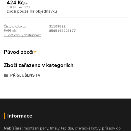
424 Kč
/
ks
350 Kč
bez DPH
zboží pouze na objednávku
Číslo produktu:
31109522
EAN kód:
8595169226177
Hlídat cenu / dostupnost
Původ zboží
Zboží zařazeno v kategoriích
PŘÍSLUŠENSTVÍ
Informace
Nabízíme:
montážní pěny, tmely, lepidla, chemické kotvy, přísady do