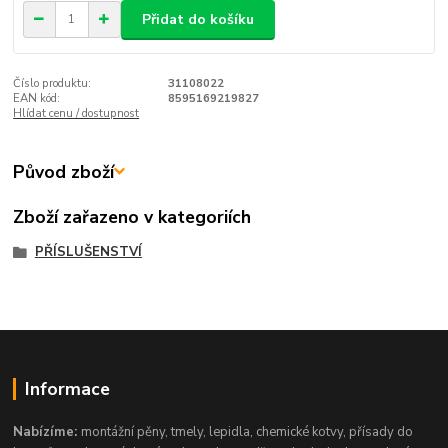
Přidat do košíku
Číslo produktu:
31108022
EAN kód:
8595169219827
Hlídat cenu / dostupnost
Původ zboží
Zboží zařazeno v kategoriích
PŘÍSLUŠENSTVÍ
Informace
Nabízíme:
montážní pěny, tmely, lepidla, chemické kotvy, přísady do