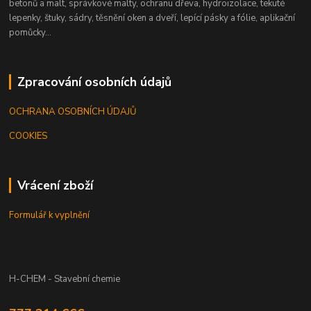
betonů a malt, správkové malty, ochranu dřeva, hydroizolace, tekuté
lepenky, štuky, sádry, těsnění oken a dveří, lepící pásky a fólie, aplikační
pomůcky...
Zpracování osobních údajů
OCHRANA OSOBNÍCH ÚDAJŮ
COOKIES
Vrácení zboží
Formulář k vyplnění
H-CHEM - Stavební chemie