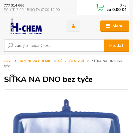
0
ks
777 314 666
za
0,00 Kč
PO-ČT (7:00-15:30) PA (7:00-12:00)
Menu
Hledat
Úvod
BAZÉNOVÁ CHEMIE
PŘÍSLUŠENSTVÍ
SÍŤKA NA DNO bez
tyče
SÍŤKA NA DNO bez tyče