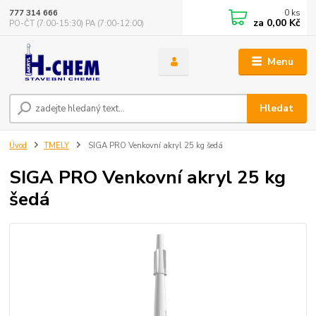
0
ks
777 314 666
za
0,00 Kč
PO-ČT (7:00-15:30) PA (7:00-12:00)
Menu
Hledat
Úvod
TMELY
SIGA PRO Venkovní akryl 25 kg šedá
SIGA PRO Venkovní akryl 25 kg
šedá