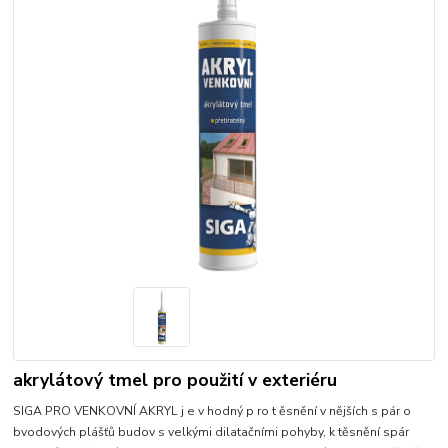
akrylátový tmel pro použití v exteriéru
SIGA PRO VENKOVNÍ AKRYL j e v hodný p ro t ěsnění v nějších s pár o
bvodových plášťů budov s velkými dilatačními pohyby, k těsnění spár