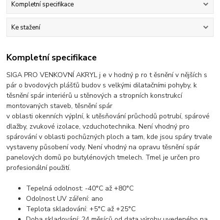
Kompletní specifikace
Ke stažení
Kompletní specifikace
SIGA PRO VENKOVNÍ AKRYL j e v hodný p ro t ěsnění v nějších s
pár o bvodových plášťů budov s velkými dilatačními pohyby, k
těsnění spár interiérů u stěnových a stropních konstrukcí
montovaných staveb, těsnění spár
v oblasti okenních výplní, k utěsňování průchodů potrubí, spárové
dlažby, zvukové izolace, vzduchotechnika. Není vhodný pro
spárování v oblasti pochůzných ploch a tam, kde jsou spáry trvale
vystaveny působení vody. Není vhodný na opravu těsnění spár
panelových domů po butylénových tmelech. Tmel je určen pro
profesionální použití.
Tepelná odolnost: -40°C až +80°C
Odolnost UV záření: ano
Teplota skladování: +5°C až +25°C
Doba skladování: 24 měsíců od data výroby uvedeného na