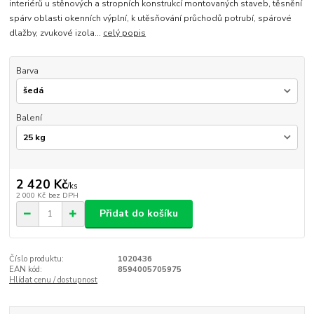
interiérů u stěnových a stropních konstrukcí montovaných staveb, těsnění
spárv oblasti okenních výplní, k utěsňování průchodů potrubí, spárové
dlažby, zvukové izola...
celý popis
Barva
Balení
2 420 Kč
/
ks
2 000 Kč
bez DPH
Přidat do košíku
Číslo produktu:
1020436
EAN kód:
8594005705975
Hlídat cenu / dostupnost