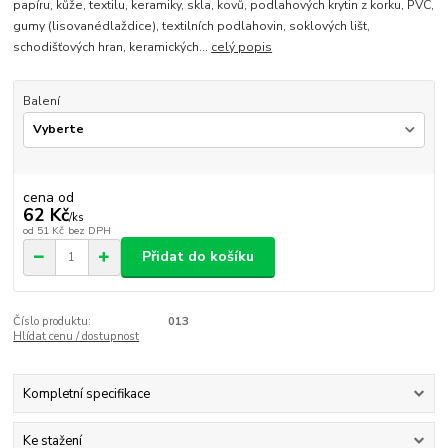
papíru, kůže, textilu, keramiky, skla, kovů, podlahových krytin z korku, PVC,
gumy (lisovanédlaždice), textilních podlahovin, soklových lišt,
schodišťových hran, keramických...
celý popis
Balení
cena od
62 Kč
/
ks
od
51 Kč
bez DPH
Přidat do košíku
Číslo produktu:
013
Hlídat cenu / dostupnost
Kompletní specifikace
Ke stažení