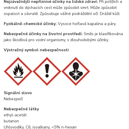
Nejzávažnější nepříznivé účinky na lidské zdraví:
Při potížích a
vniknutí do dýchacích cest může způsobit smrt. Může způsobit
ospalost a závratě. Způsobuje vážné podráždění očí. Dráždí kůži.
Fyzikálně-chemické účinky:
Vysoce hořlavá kapalina a páry.
Nebezpečné účinky na životní prostředí:
Směs je klasifikována
jako škodlivá pro vodní organismy, s dlouhodobými účinky.
Výstražný symbol nebezpečnosti
Signální slovo
Nebezpečí
Nebezpečné látky
ethyl-acetát
butanon
Uhlovodíky, C6, isoalkany, <5% n-hexan