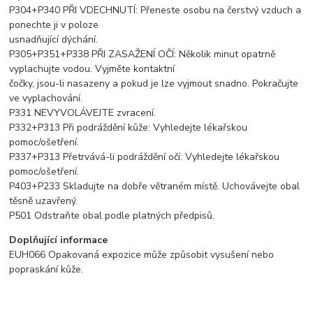
P304+P340 PŘI VDECHNUTÍ: Přeneste osobu na čerstvý vzduch a
ponechte ji v poloze
usnadňující dýchání.
P305+P351+P338 PŘI ZASAŽENÍ OČÍ: Několik minut opatrně
vyplachujte vodou. Vyjměte kontaktní
čočky, jsou-li nasazeny a pokud je lze vyjmout snadno. Pokračujte
ve vyplachování.
P331 NEVYVOLÁVEJTE zvracení.
P332+P313 Při podráždění kůže: Vyhledejte lékařskou
pomoc/ošetření.
P337+P313 Přetrvává-li podráždění očí: Vyhledejte lékařskou
pomoc/ošetření.
P403+P233 Skladujte na dobře větraném místě. Uchovávejte obal
těsně uzavřený.
P501 Odstraňte obal podle platných předpisů.
Doplňující informace
EUH066 Opakovaná expozice může způsobit vysušení nebo
popraskání kůže.