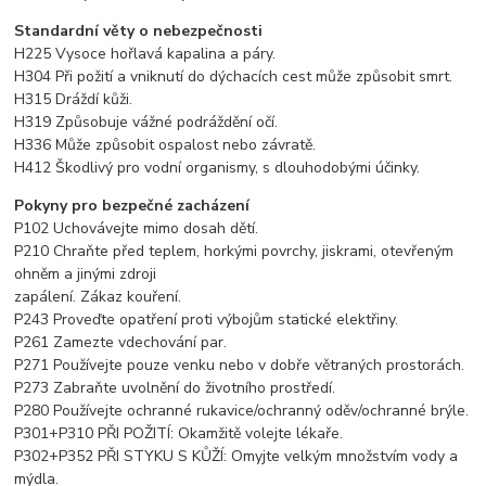
Standardní věty o nebezpečnosti
H225 Vysoce hořlavá kapalina a páry.
H304 Při požití a vniknutí do dýchacích cest může způsobit smrt.
H315 Dráždí kůži.
H319 Způsobuje vážné podráždění očí.
H336 Může způsobit ospalost nebo závratě.
H412 Škodlivý pro vodní organismy, s dlouhodobými účinky.
Pokyny pro bezpečné zacházení
P102 Uchovávejte mimo dosah dětí.
P210 Chraňte před teplem, horkými povrchy, jiskrami, otevřeným
ohněm a jinými zdroji
zapálení. Zákaz kouření.
P243 Proveďte opatření proti výbojům statické elektřiny.
P261 Zamezte vdechování par.
P271 Používejte pouze venku nebo v dobře větraných prostorách.
P273 Zabraňte uvolnění do životního prostředí.
P280 Používejte ochranné rukavice/ochranný oděv/ochranné brýle.
P301+P310 PŘI POŽITÍ: Okamžitě volejte lékaře.
P302+P352 PŘI STYKU S KŮŽÍ: Omyjte velkým množstvím vody a
mýdla.