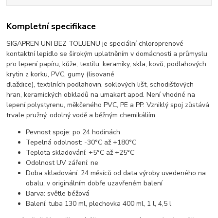
Kompletní specifikace
SIGAPREN UNI BEZ TOLUENU je speciální chloroprenové
kontaktní lepidlo se širokým uplatněním v domácnosti a průmyslu
pro lepení papíru, kůže, textilu, keramiky, skla, kovů, podlahových
krytin z korku, PVC, gumy (lisované
dlaždice), textilních podlahovin, soklových lišt, schodišťových
hran, keramických obkladů na umakart apod. Není vhodné na
lepení polystyrenu, měkčeného PVC, PE a PP. Vzniklý spoj zůstává
trvale pružný, odolný vodě a běžným chemikáliím.
Pevnost spoje: po 24 hodinách
Tepelná odolnost: -30°C až +180°C
Teplota skladování: +5°C až +25°C
Odolnost UV záření: ne
Doba skladování: 24 měsíců od data výroby uvedeného na
obalu, v originálním dobře uzavřeném balení
Barva: světle béžová
Balení: tuba 130 ml, plechovka 400 ml, 1 l, 4,5 l