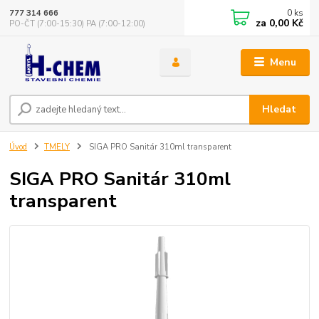
0
ks
777 314 666
za
0,00 Kč
PO-ČT (7:00-15:30) PA (7:00-12:00)
Menu
Hledat
Úvod
TMELY
SIGA PRO Sanitár 310ml transparent
SIGA PRO Sanitár 310ml
transparent