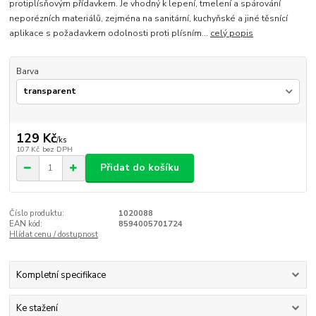
protiplísňovým přídavkem. Je vhodný k lepení, tmelení a spárování
neporézních materiálů, zejména na sanitární, kuchyňské a jiné těsnící
aplikace s požadavkem odolnosti proti plísním...
celý popis
Barva
129 Kč
/
ks
107 Kč
bez DPH
Přidat do košíku
Číslo produktu:
1020088
EAN kód:
8594005701724
Hlídat cenu / dostupnost
Kompletní specifikace
Ke stažení