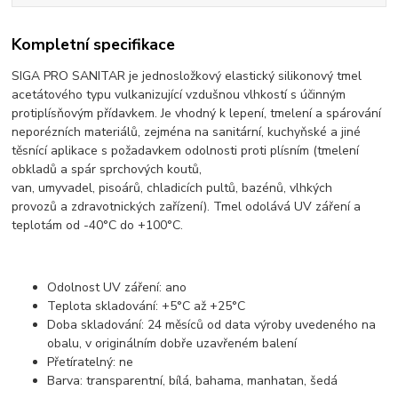
Kompletní specifikace
SIGA PRO SANITAR je jednosložkový elastický silikonový tmel
acetátového typu vulkanizující vzdušnou vlhkostí s účinným
protiplísňovým přídavkem. Je vhodný k lepení, tmelení a spárování
neporézních materiálů, zejména na sanitární, kuchyňské a jiné
těsnící aplikace s požadavkem odolnosti proti plísním (tmelení
obkladů a spár sprchových koutů,
van, umyvadel, pisoárů, chladicích pultů, bazénů, vlhkých
provozů a zdravotnických zařízení). Tmel odolává UV záření a
teplotám od -40°C do +100°C.
Odolnost UV záření: ano
Teplota skladování: +5°C až +25°C
Doba skladování: 24 měsíců od data výroby uvedeného na
obalu, v originálním dobře uzavřeném balení
Přetíratelný: ne
Barva: transparentní, bílá, bahama, manhatan, šedá