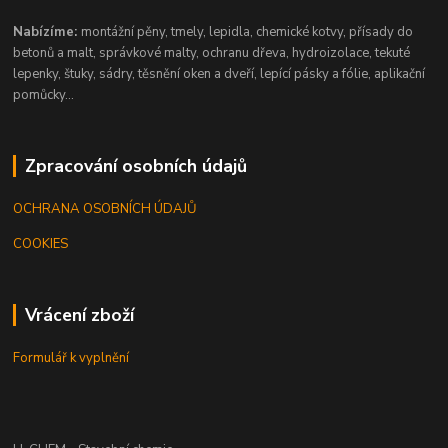
Nabízíme:
montážní pěny, tmely, lepidla, chemické kotvy, přísady do
betonů a malt, správkové malty, ochranu dřeva, hydroizolace, tekuté
lepenky, štuky, sádry, těsnění oken a dveří, lepící pásky a fólie, aplikační
pomůcky...
Zpracování osobních údajů
OCHRANA OSOBNÍCH ÚDAJŮ
COOKIES
Vrácení zboží
Formulář k vyplnění