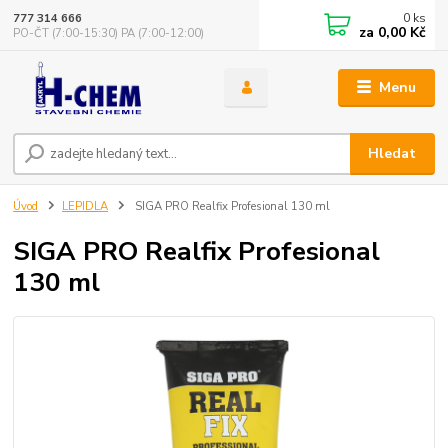
0
ks
777 314 666
za
0,00 Kč
PO-ČT (7:00-15:30) PA (7:00-12:00)
Menu
Hledat
Úvod
LEPIDLA
SIGA PRO Realfix Profesional 130 ml
SIGA PRO Realfix Profesional
130 ml