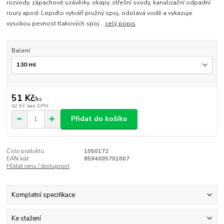
rozvody, zápachové uzávěrky, okapy, střešní svody, kanalizační odpadní
roury apod. Lepidlo vytváří pružný spoj, odolává vodě a vykazuje
vysokou pevnost tlakových spoj...
celý popis
Balení
51 Kč
/
ks
42 Kč
bez DPH
Přidat do košíku
Číslo produktu:
1050172
EAN kód:
8594005701007
Hlídat cenu / dostupnost
Kompletní specifikace
Ke stažení