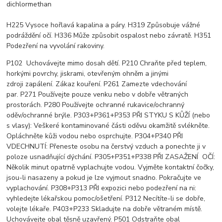
dichlormethan
H225 Vysoce hořlavá kapalina a páry. H319 Způsobuje vážné
podráždění očí. H336 Může způsobit ospalost nebo závratě. H351
Podezření na vyvolání rakoviny.
P102 Uchovávejte mimo dosah dětí. P210 Chraňte před teplem,
horkými povrchy, jiskrami, otevřeným ohněm a jinými
zdroji zapálení. Zákaz kouření. P261 Zamezte vdechování
par. P271 Používejte pouze venku nebo v dobře větraných
prostorách. P280 Používejte ochranné rukavice/ochranný
oděv/ochranné brýle. P303+P361+P353 PŘI STYKU S KŮŽÍ (nebo
s vlasy): Veškeré kontaminované části oděvu okamžitě svlékněte.
Opláchněte kůži vodou nebo osprchujte. P304+P340 PŘI
VDECHNUTÍ: Přeneste osobu na čerstvý vzduch a ponechte ji v
poloze usnadňující dýchání. P305+P351+P338 PŘI ZASAŽENÍ OČÍ:
Několik minut opatrně vyplachujte vodou. Vyjměte kontaktní čočky,
jsou-li nasazeny a pokud je lze vyjmout snadno. Pokračujte ve
vyplachování. P308+P313 PŘI expozici nebo podezření na ni:
vyhledejte lékařskou pomoc/ošetření. P312 Necítíte-li se dobře,
volejte lékaře. P403+P233 Skladujte na dobře větraném místě.
Uchovávejte obal těsně uzavřený. P501 Odstraňte obal