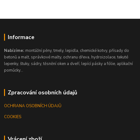
Informace
Nabízíme:
montážní pěny, tmely, lepidla, chemické kotvy, přísady do
betonů a malt, správkové malty, ochranu dřeva, hydroizolace, tekuté
lepenky, štuky, sádry, těsnění oken a dveří, lepící pásky a fólie, aplikační
pomůcky...
Zpracování osobních údajů
OCHRANA OSOBNÍCH ÚDAJŮ
COOKIES
Vrácení zboží