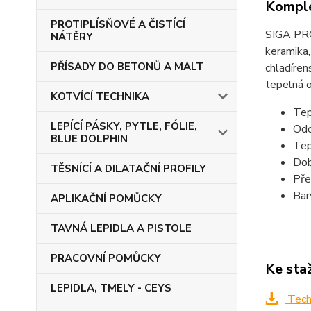
Komple
PROTIPLÍSŇOVÉ A ČISTÍCÍ
SIGA PRO 
NÁTĚRY
keramika,
PŘÍSADY DO BETONŮ A MALT
chladíren
tepelná 
KOTVÍCÍ TECHNIKA
Tep
LEPÍCÍ PÁSKY, PYTLE, FÓLIE,
Odo
BLUE DOLPHIN
Tep
Dob
TĚSNÍCÍ A DILATAČNÍ PROFILY
Pře
Bar
APLIKAČNÍ POMŮCKY
TAVNÁ LEPIDLA A PISTOLE
PRACOVNÍ POMŮCKY
Ke sta
LEPIDLA, TMELY - CEYS
Techn