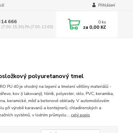
oží
Přihlášení
314 666
0
ks
za
0,00 Kč
(7:00-15:30) PA (7:00-12:00)
osložkový polyuretanový tmel
RO PU 40 je vhodný na lepení a tmelení většiny materiálů -
dřevo, kov (i lakovaný), hliník, polyester, sklo, PVC, keramika,
na, keramické, měď a betonové obklady. V automobilovém
lu při výrobě karavanů a kontejnerů, chladírenských a
začních systémů, v lodním průmyslu....
celý popis