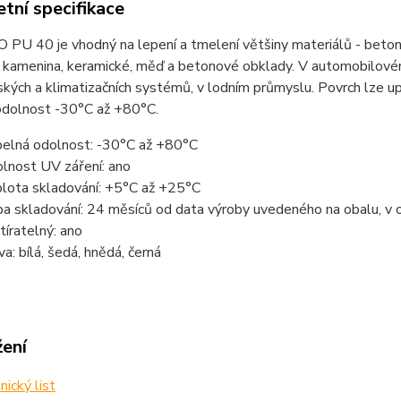
tní specifikace
PU 40 je vhodný na lepení a tmelení většiny materiálů - beton, dř
 kamenina, keramické, měď a betonové obklady. V automobilovém
ských a klimatizačních systémů, v lodním průmyslu. Povrch lze up
odolnost -30°C až +80°C.
elná odolnost: -30°C až +80°C
lnost UV záření: ano
lota skladování: +5°C až +25°C
a skladování: 24 měsíců od data výroby uvedeného na obalu, v 
tíratelný: ano
va: bílá, šedá, hnědá, černá
žení
ický list