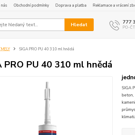
 nás
Obchodní podmínky
Doprava a platba
Reklamace a vrácení zb
777 
Hledat
PO-ČT 
TMELY
SIGA PRO PU 40 310 ml hnědá
 PRO PU 40 310 ml hnědá
jedn
SIGA P
beton, 
kameni
průmys
klimati