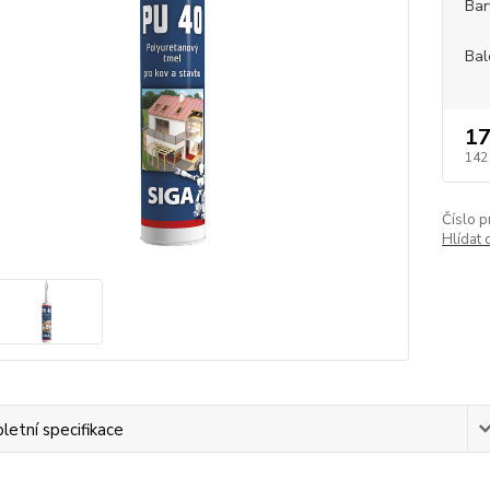
Bar
Bal
17
142
Číslo p
Hlídat 
etní specifikace