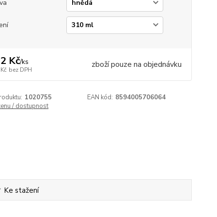
va
ení
2 Kč
/
ks
zboží pouze na objednávku
 Kč
bez DPH
roduktu:
1020755
EAN kód:
8594005706064
cenu / dostupnost
Ke stažení