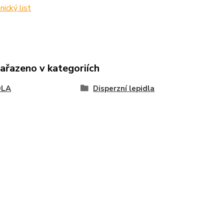
ický list
zařazeno v kategoriích
DLA
Disperzní lepidla