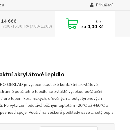
oží
Přihlášení
314 666
0
ks
za
0,00 Kč
(7:00-15:30) PA (7:00-12:00)
aktní akrylátové lepidlo
RO OBKLAD je vysoce elastické kontaktní akrylátové,
tranně použitelné lepidlo se zvláště vysokou počáteční
stí pro lepení keramických, dřevěných a polystyrenových
ů. Po vytvrzení odolává běžným teplotám -20°C až +50°C a
pevností spoje. Použití na veškeré podklady savé ...
celý popis