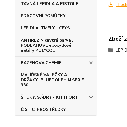
TAVNÁ LEPIDLA A PISTOLE
Techn
PRACOVNÍ POMŮCKY
LEPIDLA, TMELY - CEYS
Zboží 
ANTIREZIN chytrá barva ,
PODLAHOVÉ epoxydové
LEPI
nátěry POLYCOL
BAZÉNOVÁ CHEMIE
MALÍŘSKÉ VÁLEČKY A
DRŽÁKY- BLUEDOLPHIN SERIE
330
ŠTUKY, SÁDRY - KITTFORT
ČISTÍCÍ PROSTŘEDKY