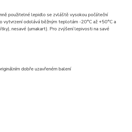
ně použitelné lepidlo se zvláště vysokou počáteční
 Po vytvrzení odolává běžným teplotám -20°C až +50°C a
ítky), nesavé (umakart). Pro zvýšení lepivosti na savé
originálním dobře uzavřeném balení