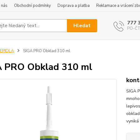
 nás
Obchodní podmínky
Doprava a platba
Reklamace a vrácení zb
777 
Hledat
PO-ČT 
LEPIDLA
SIGA PRO Obklad 310 ml
 PRO Obklad 310 ml
kont
SIGA P
mnohos
lepivo
obklad
vyniká 