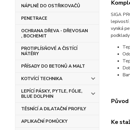
Komple
NÁPLNĚ DO OSTŘIKOVAČŮ
SIGA PRO
PENETRACE
lepivostí
vyniká pe
OCHRANA DŘEVA - DŘEVOSAN
podklady
, BOCHEMIT
Tep
PROTIPLÍSŇOVÉ A ČISTÍCÍ
Odo
NÁTĚRY
Tep
PŘÍSADY DO BETONŮ A MALT
Dob
Bar
KOTVÍCÍ TECHNIKA
LEPÍCÍ PÁSKY, PYTLE, FÓLIE,
BLUE DOLPHIN
Původ 
TĚSNÍCÍ A DILATAČNÍ PROFILY
Ke sta
APLIKAČNÍ POMŮCKY