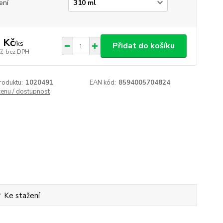
ení
 Kč
/
ks
Přidat do košíku
Kč
bez DPH
roduktu:
1020491
EAN kód:
8594005704824
cenu / dostupnost
Ke stažení