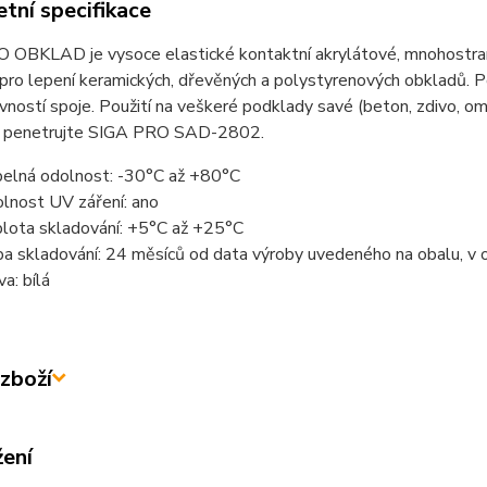
tní specifikace
 OBKLAD je vysoce elastické kontaktní akrylátové, mnohostran
 pro lepení keramických, dřevěných a polystyrenových obkladů.
vností spoje. Použití na veškeré podklady savé (beton, zdivo, om
 penetrujte SIGA PRO SAD-2802.
elná odolnost: -30°C až +80°C
lnost UV záření: ano
lota skladování: +5°C až +25°C
a skladování: 24 měsíců od data výroby uvedeného na obalu, v 
va: bílá
zboží
žení