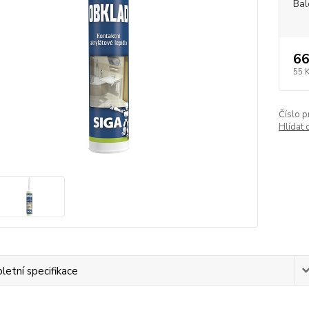
Bal
66
55 
Číslo p
Hlídat 
etní specifikace