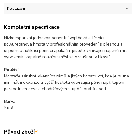
Ke stažení
Kompletní specifikace
Nízkoexpanzní jednokomponentní výplňová a těsnící
polyuretanová hmota v profesionálním provedení s přesnou a
úspornou aplikací pomocí aplikační pistole vznikající napěněním a
vytvrzením kapalné reakční směsi se vzdušnou vlhkostí.
Použití:
Montáže zárubní, okenních rámů a jiných konstrukcí, kde je nutná
minimální expanze a vyšší hustota vytvrzující pěny např. lepení
parapetních desek, chodišťových stupňů, prahů apod.
Barva:
žlutá
Původ zboží