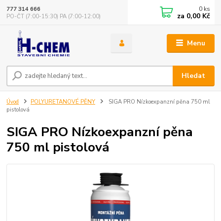
0
ks
777 314 666
za
0,00 Kč
PO-ČT (7:00-15:30) PA (7:00-12:00)
Menu
Hledat
Úvod
POLYURETANOVÉ PĚNY
SIGA PRO Nízkoexpanzní pěna 750 ml
pistolová
SIGA PRO Nízkoexpanzní pěna
750 ml pistolová