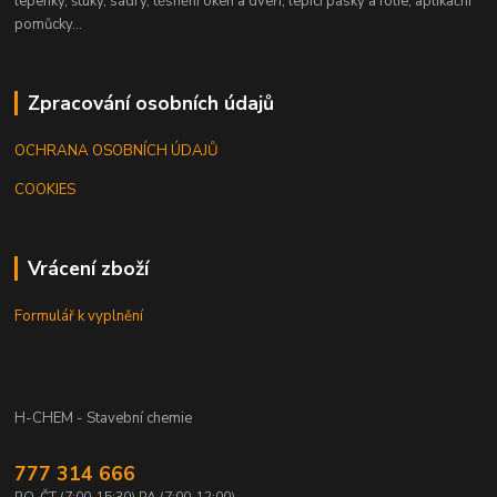
lepenky, štuky, sádry, těsnění oken a dveří, lepící pásky a fólie, aplikační
pomůcky...
Zpracování osobních údajů
OCHRANA OSOBNÍCH ÚDAJŮ
COOKIES
Vrácení zboží
Formulář k vyplnění
H-CHEM - Stavební chemie
777 314 666