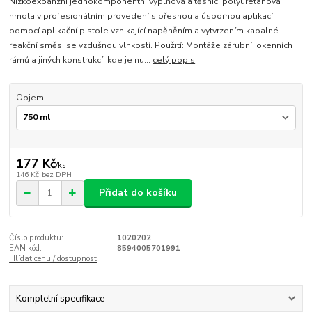
Nízkoexpanzní jednokomponentní výplňová a těsnící polyuretanová
hmota v profesionálním provedení s přesnou a úspornou aplikací
pomocí aplikační pistole vznikající napěněním a vytvrzením kapalné
reakční směsi se vzdušnou vlhkostí. Použití: Montáže zárubní, okenních
rámů a jiných konstrukcí, kde je nu...
celý popis
Objem
177 Kč
/
ks
146 Kč
bez DPH
Přidat do košíku
Číslo produktu:
1020202
EAN kód:
8594005701991
Hlídat cenu / dostupnost
Kompletní specifikace