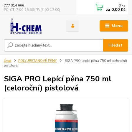
0
ks
777 314 666
za
0,00 Kč
PO-ČT (7:00-15:30) PA (7:00-12:00)
Menu
Hledat
Úvod
POLYURETANOVÉ PĚNY
SIGA PRO Lepící pěna 750 ml (celoroční)
pistolová
SIGA PRO Lepící pěna 750 ml
(celoroční) pistolová