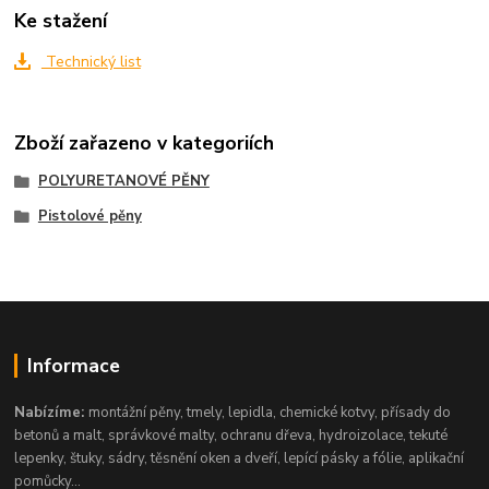
Ke stažení
Technický list
Zboží zařazeno v kategoriích
POLYURETANOVÉ PĚNY
Pistolové pěny
Informace
Nabízíme:
montážní pěny, tmely, lepidla, chemické kotvy, přísady do
betonů a malt, správkové malty, ochranu dřeva, hydroizolace, tekuté
lepenky, štuky, sádry, těsnění oken a dveří, lepící pásky a fólie, aplikační
pomůcky...