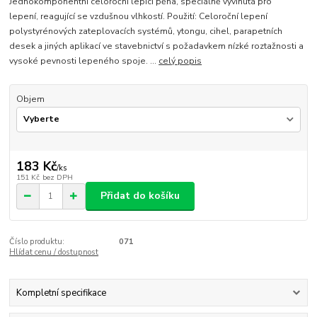
Jednokomponentní celoroční lepící pěna, speciálně vyvinutá pro
lepení, reagující se vzdušnou vlhkostí. Použití: Celoroční lepení
polystyrénových zateplovacích systémů, ytongu, cihel, parapetních
desek a jiných aplikací ve stavebnictví s požadavkem nízké roztažnosti a
vysoké pevnosti lepeného spoje. ...
celý popis
Objem
183 Kč
/
ks
151 Kč
bez DPH
Přidat do košíku
Číslo produktu:
071
Hlídat cenu / dostupnost
Kompletní specifikace