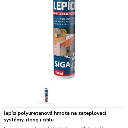
lepící polyuretanová hmota na zateplovací
systémy, itong i cihlu