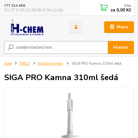
0
ks
777 314 666
za
0,00 Kč
PO-ČT (7:00-15:30) PA (7:00-12:00)
Menu
Hledat
Úvod
TMELY
Silikonové tmely
SIGA PRO Kamna 310ml šedá
SIGA PRO Kamna 310ml šedá