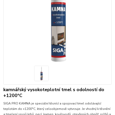
kamnářský vysokoteplotní tmel s odolností do
+1200°C
SIGA PRO KAMNA je speciální těsnící a spojovací tmel odolávající
teplotám do +1200°C, který celoobjemově vytvrzuje. Je vhodný k těsnění
a tmelení spojů krbů, pecí, kamen, kouřovodů, otevřených ohnišť, rožňů a