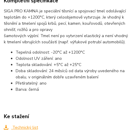
Kompletní specifikace
SIGA PRO KAMNA je speciální těsnící a spojovací tmel odolávající
teplotám do +1200°C, který celoobjemově vytvrzuje. Je vhodný k
těsnění a tmelení spojů krbů, pecí, kamen, kouřovodů, otevřených
ohnišť, rožňů a pro opravy
šamotových výplní. Tmel není po vytvrzení elastický a není vhodný
k tmelení vibrujících součástí (např. výfukové potrubí automobilů).
Tepelná odolnost: -20°C až +1200°C
Odolnost UV záření: ano
Teplota skladování: +5°C až +25°C
Doba skladování: 24 měsíců od data výroby uvedeného na
obalu, v originálním dobře uzavřeném balení
Přetíratelný: ano
Barva: černá
Ke stažení
Technický list