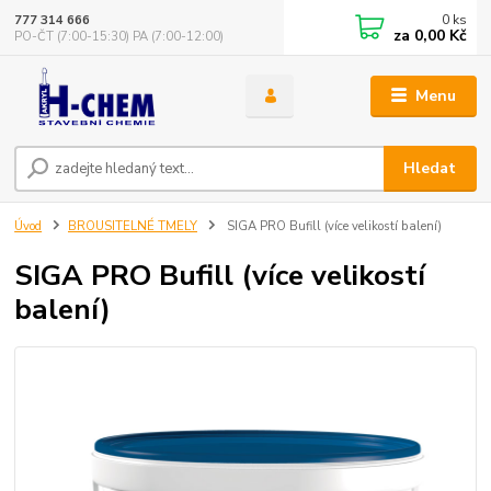
0
ks
777 314 666
za
0,00 Kč
PO-ČT (7:00-15:30) PA (7:00-12:00)
Menu
Hledat
Úvod
BROUSITELNÉ TMELY
SIGA PRO Bufill (více velikostí balení)
SIGA PRO Bufill (více velikostí
balení)