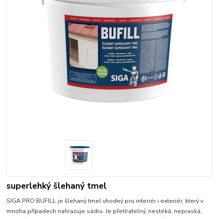
superlehký šlehaný tmel
SIGA PRO BUFILL je šlehaný tmel vhodný pro interiér i exteriér, který v
mnoha případech nahrazuje sádru. Je přetíratelný, nestéká, nepraská,