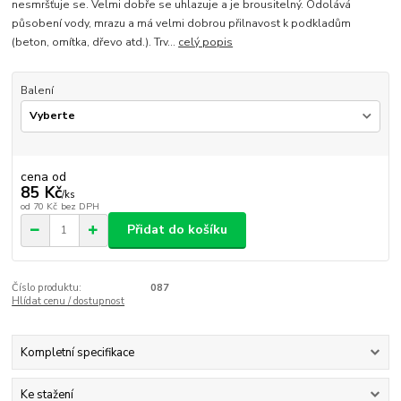
nesmršťuje se. Velmi dobře se uhlazuje a je brousitelný. Odolává
působení vody, mrazu a má velmi dobrou přilnavost k podkladům
(beton, omítka, dřevo atd.). Trv...
celý popis
Balení
cena od
85 Kč
/
ks
od
70 Kč
bez DPH
Přidat do košíku
Číslo produktu:
087
Hlídat cenu / dostupnost
Kompletní specifikace
Ke stažení