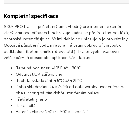
Kompletní specifikace
SIGA PRO BUFILL je šlehaný tmel vhodný pro interiér i exteriér,
který v mnoha případech nahrazuje sádru. Je přetíratelný, nestéká,
nepraská, nesmršťuje se. Velmi dobře se uhlazuje a je brousitelný.
Odolává působení vody, mrazu a má velmi dobrou přilnavost k
podkladům (beton, omítka, dřevo atd.). Trvale vyplní vlasové i
větší spáry. Profesionální aplikace. UV stabilní.
Tepelná odolnost: -40°C až +80°C
Odolnost UV záření: ano
Teplota skladování: +5°C až +25°C
Doba skladování: 24 měsíců od data výroby uvedeného na
obalu, v originálním dobře uzavřeném balení
Přetíratelný: ano
Barva: bílá
Balení: kelímek 250 ml, 500 ml, kbelík 1 l