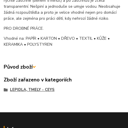
rychle zaschne (během 5 minut) a po zaschnutí je zcela
transparentní. Nešpiní a jednoduše se umyje vodou. Neobsahuje
žádná rozpouštědla a proto je velice vhodné nejen pro domácí
práce, ale zejména pro práci dětí, kdy nehrozí žádné riziko.
PRO DROBNÉ PRÁCE.
Vhodné na: PAPÍR • KARTON • DŘEVO • TEXTIL • KŮŽE •
KERAMIKA • POLYSTYREN
Původ zboží
Zboží zařazeno v kategoriích
LEPIDLA, TMELY - CEYS