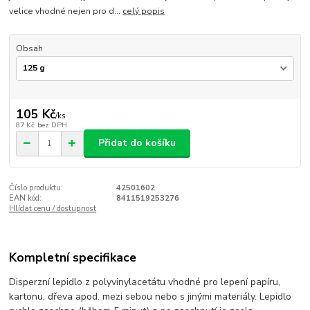
velice vhodné nejen pro d...
celý popis
Obsah
105 Kč
/
ks
87 Kč
bez DPH
Přidat do košíku
Číslo produktu:
42501602
EAN kód:
8411519253276
Hlídat cenu / dostupnost
Kompletní specifikace
Disperzní lepidlo z polyvinylacetátu vhodné pro lepení papíru,
kartonu, dřeva apod. mezi sebou nebo s jinými materiály. Lepidlo