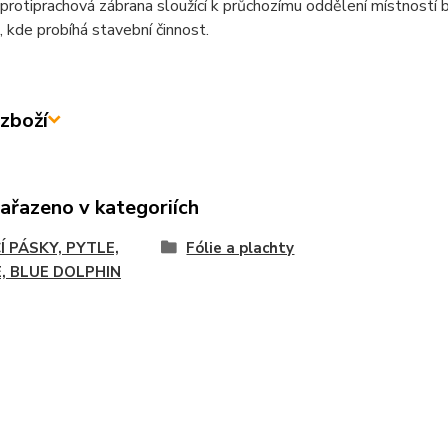
 protiprachová zábrana sloužící k průchozímu oddělení místností b
, kde probíhá stavební činnost.
zboží
zařazeno v kategoriích
Í PÁSKY, PYTLE,
Fólie a plachty
E, BLUE DOLPHIN