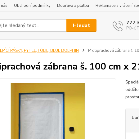
 nás
Obchodní podmínky
Doprava a platba
Reklamace a vrácení zb
777 
Hledat
PO-ČT 
EPÍCÍ PÁSKY, PYTLE, FÓLIE, BLUE DOLPHIN
Protiprachová zábrana š. 1
iprachová zábrana š. 100 cm x 
Speciá
odděle
prosto
Bar