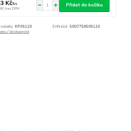
3 Kč
/
ks
Přidat do košíku
 Kč
bez DPH
roduktu:
KP05120
EAN kód:
5907758505120
cenu / dostupnost