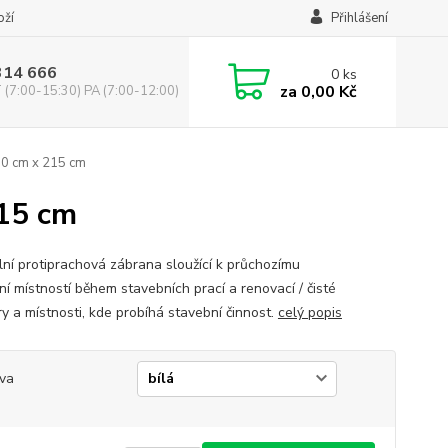
oží
Přihlášení
314 666
0
ks
za
0,00 Kč
(7:00-15:30) PA (7:00-12:00)
00 cm x 215 cm
215 cm
lní protiprachová zábrana sloužící k průchozímu
ní místností během stavebních prací a renovací / čisté
ry a místnosti, kde probíhá stavební činnost.
celý popis
va