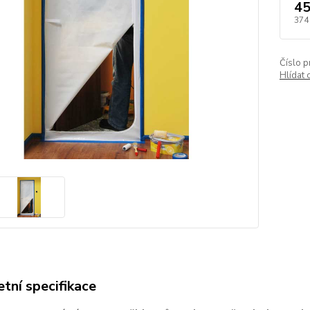
45
374
Číslo p
Hlídat 
tní specifikace