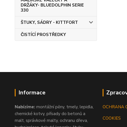
MALÍŘSKÉ VÁLEČKY A
DRŽÁKY- BLUEDOLPHIN SERIE
330
ŠTUKY, SÁDRY - KITTFORT
ČISTÍCÍ PROSTŘEDKY
Informace
Zpracov
Nabízíme:
montážní pěny, tmely, lepidla,
OCHRANA 
chemické kotvy, přísady do betonů a
COOKIES
malt, správkové malty, ochranu dřeva,