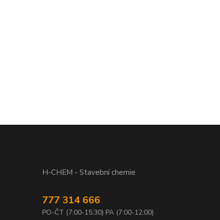
H-CHEM - Stavební chemie
777 314 666
PO-ČT (7:00-15:30) PA (7:00-12:00)