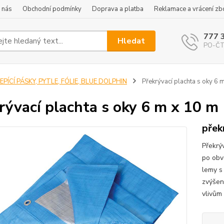
 nás
Obchodní podmínky
Doprava a platba
Reklamace a vrácení zb
777 
Hledat
PO-ČT 
EPÍCÍ PÁSKY, PYTLE, FÓLIE, BLUE DOLPHIN
Překrývací plachta s oky 6 
rývací plachta s oky 6 m x 10 m
přek
Překrý
po obv
lemy s
zvýšen
vlivům