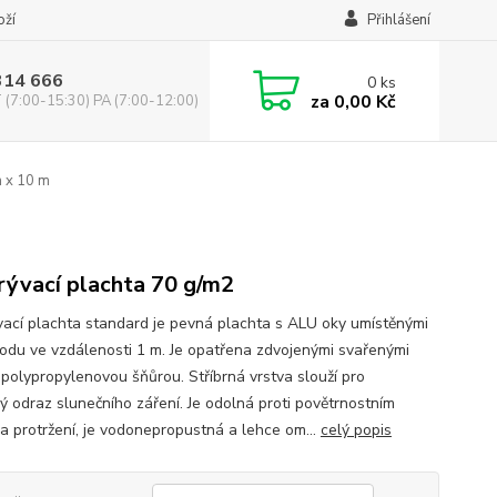
oží
Přihlášení
314 666
0
ks
za
0,00 Kč
(7:00-15:30) PA (7:00-12:00)
m x 10 m
rývací plachta 70 g/m2
vací plachta standard je pevná plachta s ALU oky umístěnými
odu ve vzdálenosti 1 m. Je opatřena zdvojenými svařenými
 polypropylenovou šňůrou. Stříbrná vrstva slouží pro
ý odraz slunečního záření. Je odolná proti povětrnostním
 a protržení, je vodonepropustná a lehce om...
celý popis