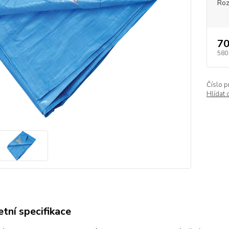
Roz
70
580
Číslo p
Hlídat 
tní specifikace