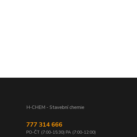
H-CHEM - Stavební chemie
777 314 666
PO-ČT (7:00-15:30) PA (7:00-12:00)