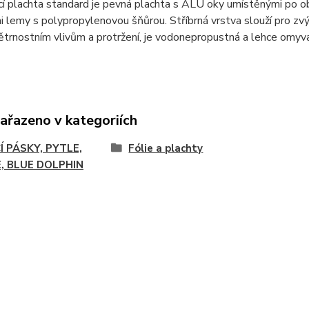
í plachta standard je pevná plachta s ALU oky umístěnými po o
 lemy s polypropylenovou šňůrou. Stříbrná vrstva slouží pro zvý
ětrnostním vlivům a protržení, je vodonepropustná a lehce omyvat
zařazeno v kategoriích
Í PÁSKY, PYTLE,
Fólie a plachty
E, BLUE DOLPHIN