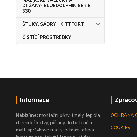
MALÍŘSKÉ VÁLEČKY A
DRŽÁKY- BLUEDOLPHIN SERIE
330
ŠTUKY, SÁDRY - KITTFORT
ČISTÍCÍ PROSTŘEDKY
Informace
Zpracov
Nabízíme:
montážní pěny, tmely, lepidla,
OCHRANA 
chemické kotvy, přísady do betonů a
COOKIES
malt, správkové malty, ochranu dřeva,