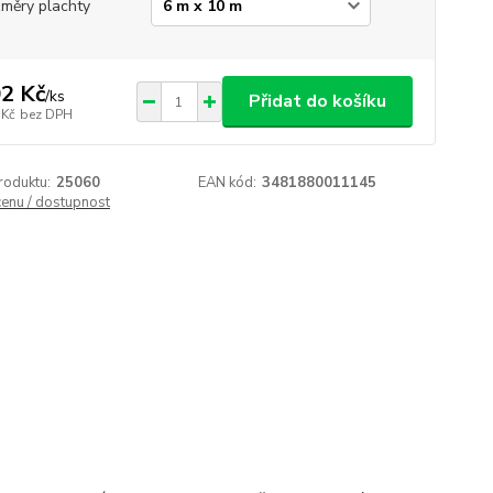
měry plachty
2 Kč
/
ks
Přidat do košíku
 Kč
bez DPH
roduktu:
25060
EAN kód:
3481880011145
cenu / dostupnost