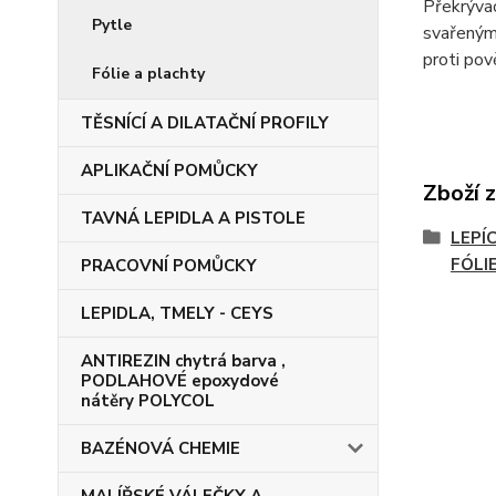
Překrývac
Pytle
svařenými
proti pov
Fólie a plachty
TĚSNÍCÍ A DILATAČNÍ PROFILY
APLIKAČNÍ POMŮCKY
Zboží 
TAVNÁ LEPIDLA A PISTOLE
LEPÍC
FÓLI
PRACOVNÍ POMŮCKY
LEPIDLA, TMELY - CEYS
ANTIREZIN chytrá barva ,
PODLAHOVÉ epoxydové
nátěry POLYCOL
BAZÉNOVÁ CHEMIE