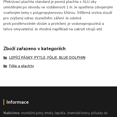
Překrývací plachta standard je pevná plachta s ALU oky
umístěnými po obvodu ve vzdálenosti 1 m. Je opatřena zdvojenými
svařenými lemy s polypropylenovou šňůrou. Stříbrná vrstva slouží
pro zvýšený odraz slunečního záření. Je odolná
proti povětrnostním vlivům a protržení, je vodonepropustná a
lehce omyvatelná. Je vhodná například na zakrytí strojů atd.
Zboží zařazeno v kategoriích
LEPÍCÍ PÁSKY, PYTLE, FÓLIE, BLUE DOLPHIN
Fólie a plachty
Informace
Nabízíme:
montážní pěny, tmely, lepidla, chemické kotvy, přísady do