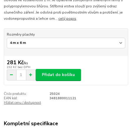
obvodu ve vzdálenosti 1 m. Je opatřena zdvojenými svařenými lemy s
polypropylenovou šňůrou. Stříbrná vrstva slouží pro zvýšený odraz
slunečního záření. Je odolná proti povětrnostním vlivům a protržení, je
vodonepropustná a lehce om...
celý popis
Rozměry plachty
281 Kč
/
ks
232 Kč
bez DPH
Přidat do košíku
Číslo produktu:
25024
EAN kód:
3481880011121
Hlídat cenu / dostupnost
Kompletní specifikace