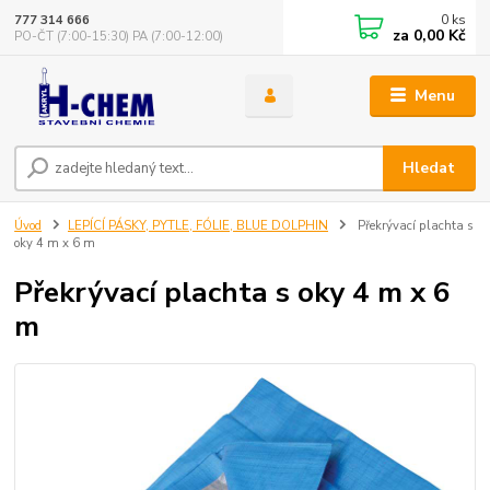
0
ks
777 314 666
za
0,00 Kč
PO-ČT (7:00-15:30) PA (7:00-12:00)
Menu
Hledat
Úvod
LEPÍCÍ PÁSKY, PYTLE, FÓLIE, BLUE DOLPHIN
Překrývací plachta s
oky 4 m x 6 m
Překrývací plachta s oky 4 m x 6
m