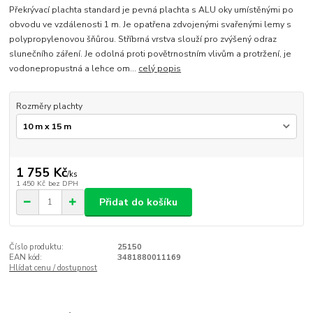
Překrývací plachta standard je pevná plachta s ALU oky umístěnými po
obvodu ve vzdálenosti 1 m. Je opatřena zdvojenými svařenými lemy s
polypropylenovou šňůrou. Stříbrná vrstva slouží pro zvýšený odraz
slunečního záření. Je odolná proti povětrnostním vlivům a protržení, je
vodonepropustná a lehce om...
celý popis
Rozměry plachty
1 755 Kč
/
ks
1 450 Kč
bez DPH
Přidat do košíku
Číslo produktu:
25150
EAN kód:
3481880011169
Hlídat cenu / dostupnost