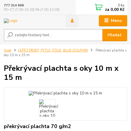
0
ks
777 314 666
za
0,00 Kč
PO-ČT (7:00-15:30) PA (7:00-12:00)
Menu
Hledat
Úvod
LEPÍCÍ PÁSKY, PYTLE, FÓLIE, BLUE DOLPHIN
Překrývací plachta s
oky 10 m x 15 m
Překrývací plachta s oky 10 m x
15 m
překrývací plachta 70 g/m2