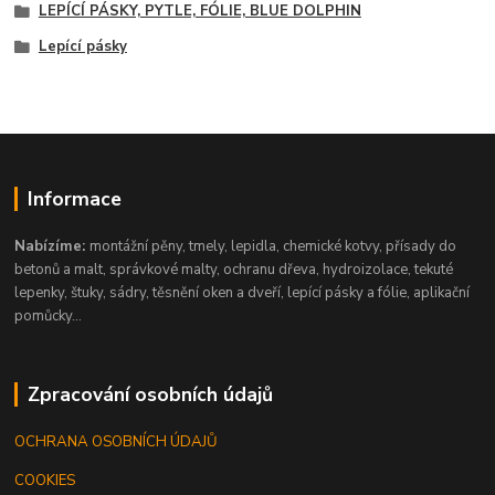
LEPÍCÍ PÁSKY, PYTLE, FÓLIE, BLUE DOLPHIN
Lepící pásky
Informace
Nabízíme:
montážní pěny, tmely, lepidla, chemické kotvy, přísady do
betonů a malt, správkové malty, ochranu dřeva, hydroizolace, tekuté
lepenky, štuky, sádry, těsnění oken a dveří, lepící pásky a fólie, aplikační
pomůcky...
Zpracování osobních údajů
OCHRANA OSOBNÍCH ÚDAJŮ
COOKIES