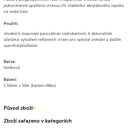
jednostranně opatřená vrstvou UV stabilního akrylátového lepidla
na vodní bázi.
Použití:
vhodné k slepování parozábran sádrokartonů, k dekoračním
účelům,k vytváření reflexních vrstev pro optické snímání a dalším
specifickýmúčelům.
Barva:
hliníková
Balení:
š.50mm x 50m (karton=96ks)
Původ zboží
Zboží zařazeno v kategoriích