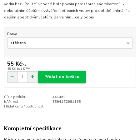
vodní bázi. Použití: vhodné k slepování parozábran sádrokartonů, k
dekoračním účelům,k vytváření reflexních vrstev pro optické snímání a
dalším specifickýmúčelům. Barva:hlin...
celý popis
Barva
55 Kč
/
ks
45 Kč
bez DPH
Přidat do košíku
Číslo produktu:
441460
EAN kód:
8594172981165
Hlídat cenu / dostupnost
Kompletní specifikace
Páska z polypropylenové fólie s napařenou vrstvou hliníku,