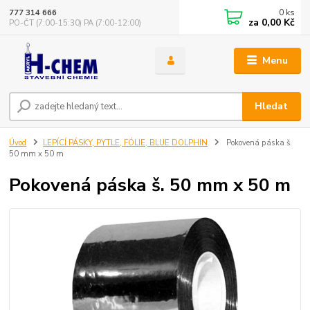
0
ks
777 314 666
za
0,00 Kč
PO-ČT (7:00-15:30) PA (7:00-12:00)
Menu
Hledat
Úvod
LEPÍCÍ PÁSKY, PYTLE, FÓLIE, BLUE DOLPHIN
Pokovená páska š.
50 mm x 50 m
Pokovená páska š. 50 mm x 50 m