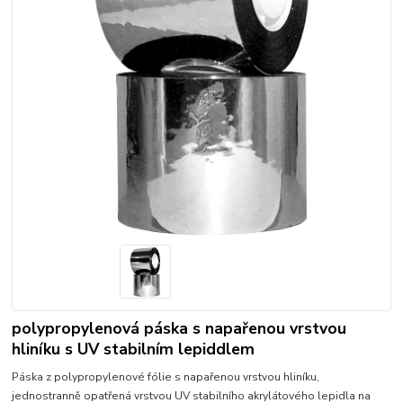
polypropylenová páska s napařenou vrstvou
hliníku s UV stabilním lepiddlem
Páska z polypropylenové fólie s napařenou vrstvou hliníku,
jednostranně opatřená vrstvou UV stabilního akrylátového lepidla na