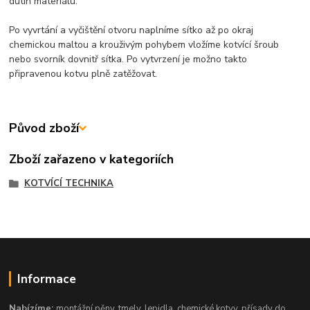
dutin materiálu.
Po vyvrtání a vyčištění otvoru naplníme sítko až po okraj
chemickou maltou a krouživým pohybem vložíme kotvící šroub
nebo svorník dovnitř sítka. Po vytvrzení je možno takto
připravenou kotvu plně zatěžovat.
Původ zboží
Zboží zařazeno v kategoriích
KOTVÍCÍ TECHNIKA
Informace
Nabízíme:
montážní pěny, tmely, lepidla, chemické kotvy, přísady do