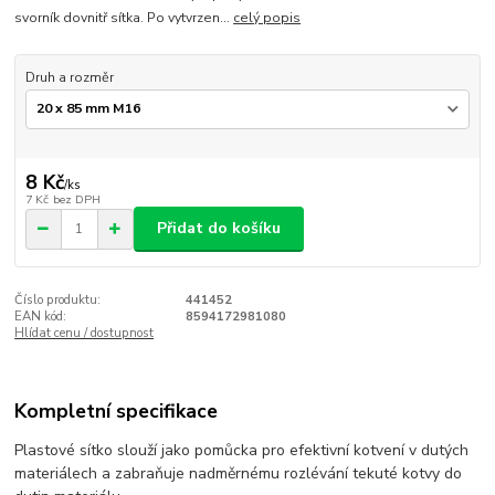
svorník dovnitř sítka. Po vytvrzen...
celý popis
Druh a rozměr
8 Kč
/
ks
7 Kč
bez DPH
Přidat do košíku
Číslo produktu:
441452
EAN kód:
8594172981080
Hlídat cenu / dostupnost
Kompletní specifikace
Plastové sítko slouží jako pomůcka pro efektivní kotvení v dutých
materiálech a zabraňuje nadměrnému rozlévání tekuté kotvy do