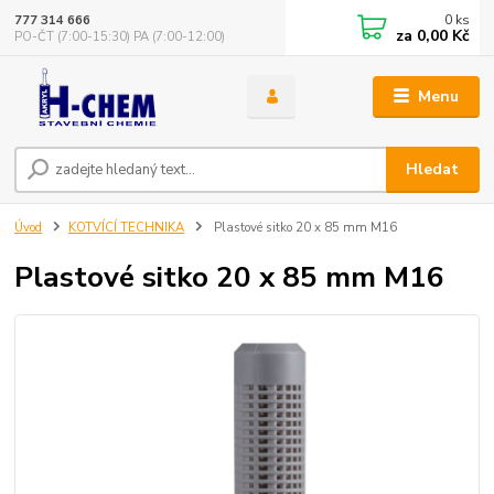
0
ks
777 314 666
za
0,00 Kč
PO-ČT (7:00-15:30) PA (7:00-12:00)
Menu
Hledat
Úvod
KOTVÍCÍ TECHNIKA
Plastové sitko 20 x 85 mm M16
Plastové sitko 20 x 85 mm M16