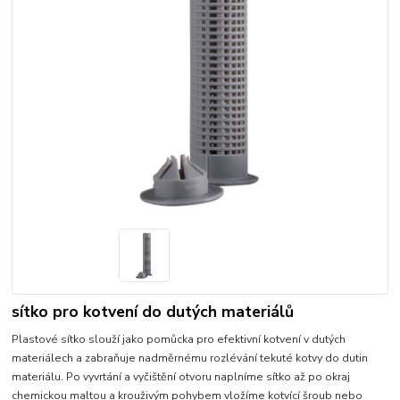
sítko pro kotvení do dutých materiálů
Plastové sítko slouží jako pomůcka pro efektivní kotvení v dutých
materiálech a zabraňuje nadměrnému rozlévání tekuté kotvy do dutin
materiálu. Po vyvrtání a vyčištění otvoru naplníme sítko až po okraj
chemickou maltou a krouživým pohybem vložíme kotvící šroub nebo