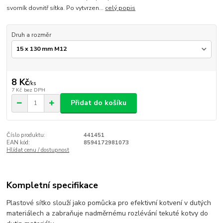
svorník dovnitř sítka. Po vytvrzen...
celý popis
Druh a rozměr
8 Kč
/
ks
7 Kč
bez DPH
Přidat do košíku
Číslo produktu:
441451
EAN kód:
8594172981073
Hlídat cenu / dostupnost
Kompletní specifikace
Plastové sítko slouží jako pomůcka pro efektivní kotvení v dutých
materiálech a zabraňuje nadměrnému rozlévání tekuté kotvy do