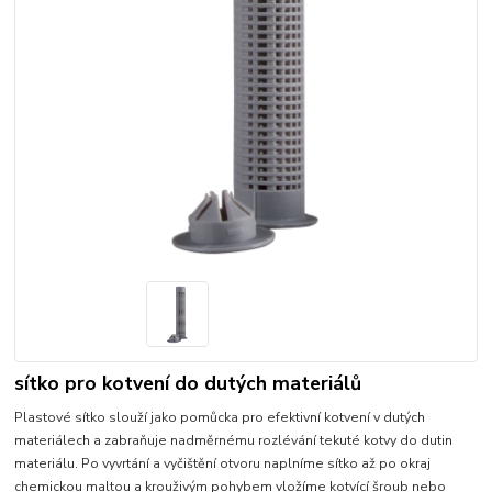
sítko pro kotvení do dutých materiálů
Plastové sítko slouží jako pomůcka pro efektivní kotvení v dutých
materiálech a zabraňuje nadměrnému rozlévání tekuté kotvy do dutin
materiálu. Po vyvrtání a vyčištění otvoru naplníme sítko až po okraj
chemickou maltou a krouživým pohybem vložíme kotvící šroub nebo