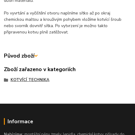
dutin materiálu.
Po vyvrtání a vyčištění otvoru naplníme sítko až po okraj
chemickou maltou a krouživým pohybem vložíme kotvící šroub
nebo svorník dovnitř sítka. Po vytvrzení je možno takto
připravenou kotvu plně zatěžovat.
Původ zboží
Zboží zařazeno v kategoriích
KOTVÍCÍ TECHNIKA
Informace
Nabízíme:
montážní pěny, tmely, lepidla, chemické kotvy, přísady do