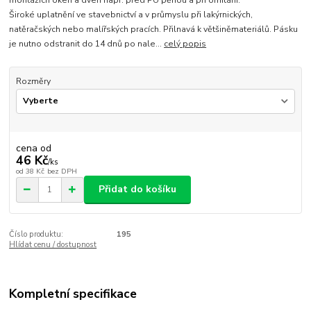
montážích oken a dveří např. před PU pěnou a při omítání.
Široké uplatnění ve stavebnictví a v průmyslu při lakýrnických,
natěračských nebo malířských pracích. Přilnavá k většiněmateriálů. Pásku
je nutno odstranit do 14 dnů po nale...
celý popis
Rozměry
cena od
46 Kč
/
ks
od
38 Kč
bez DPH
Přidat do košíku
Číslo produktu:
195
Hlídat cenu / dostupnost
Kompletní specifikace