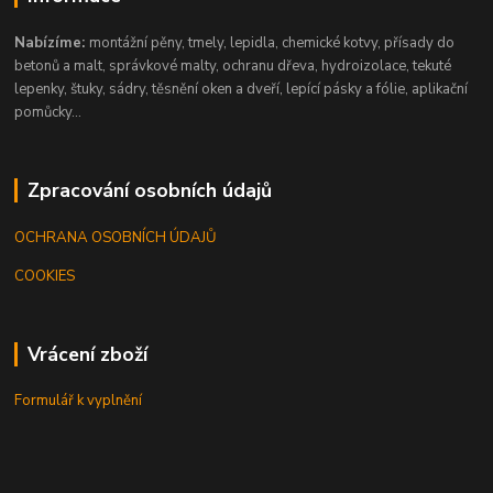
Nabízíme:
montážní pěny, tmely, lepidla, chemické kotvy, přísady do
betonů a malt, správkové malty, ochranu dřeva, hydroizolace, tekuté
lepenky, štuky, sádry, těsnění oken a dveří, lepící pásky a fólie, aplikační
pomůcky...
Zpracování osobních údajů
OCHRANA OSOBNÍCH ÚDAJŮ
COOKIES
Vrácení zboží
Formulář k vyplnění