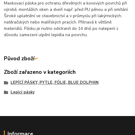
Maskovací páska pro ochranu dřevěných a kovových povrchů při
výrobě, montážích oken a dveří např. před PU pěnou a při omítání.
Široké uplatnění ve stavebnictví a v průmyslu při lakýrnických,
natěračských nebo malířských pracích. Přilnavá k většině
materiálů. Pásku je nutno odstranit do 14 dnů po nalepení z
důvodu zamezení ulpění lepidla na povrchu.
Původ zboží
Zboží zařazeno v kategoriích
LEPÍCÍ PÁSKY, PYTLE, FÓLIE, BLUE DOLPHIN
Lepící pásky
Informace