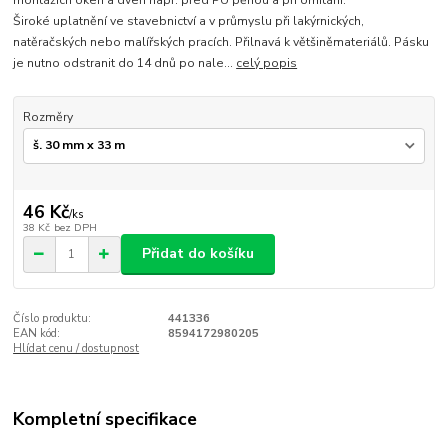
montážích oken a dveří např. před PU pěnou a při omítání.
Široké uplatnění ve stavebnictví a v průmyslu při lakýrnických,
natěračských nebo malířských pracích. Přilnavá k většiněmateriálů. Pásku
je nutno odstranit do 14 dnů po nale...
celý popis
Rozměry
46 Kč
/
ks
38 Kč
bez DPH
Přidat do košíku
Číslo produktu:
441336
EAN kód:
8594172980205
Hlídat cenu / dostupnost
Kompletní specifikace