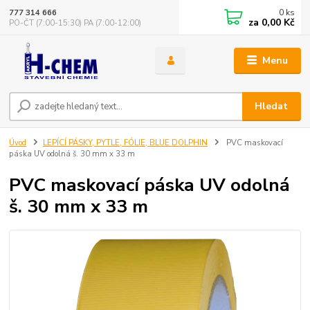
0
ks
777 314 666
za
0,00 Kč
PO-ČT (7:00-15:30) PA (7:00-12:00)
Menu
Hledat
Úvod
LEPÍCÍ PÁSKY, PYTLE, FÓLIE, BLUE DOLPHIN
PVC maskovací
páska UV odolná š. 30 mm x 33 m
PVC maskovací páska UV odolná
š. 30 mm x 33 m