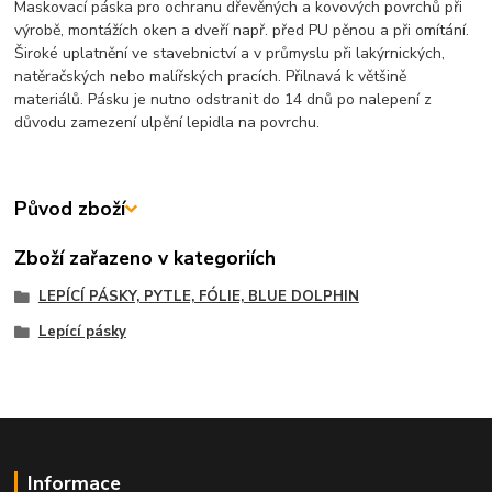
Maskovací páska pro ochranu dřevěných a kovových povrchů při
výrobě, montážích oken a dveří např. před PU pěnou a při omítání.
Široké uplatnění ve stavebnictví a v průmyslu při lakýrnických,
natěračských nebo malířských pracích. Přilnavá k většině
materiálů. Pásku je nutno odstranit do 14 dnů po nalepení z
důvodu zamezení ulpění lepidla na povrchu.
Původ zboží
Zboží zařazeno v kategoriích
LEPÍCÍ PÁSKY, PYTLE, FÓLIE, BLUE DOLPHIN
Lepící pásky
Informace