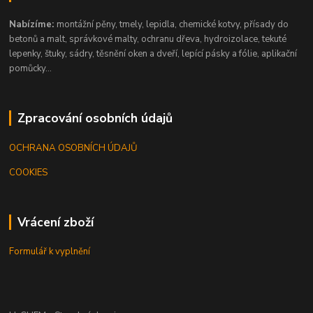
Nabízíme:
montážní pěny, tmely, lepidla, chemické kotvy, přísady do
betonů a malt, správkové malty, ochranu dřeva, hydroizolace, tekuté
lepenky, štuky, sádry, těsnění oken a dveří, lepící pásky a fólie, aplikační
pomůcky...
Zpracování osobních údajů
OCHRANA OSOBNÍCH ÚDAJŮ
COOKIES
Vrácení zboží
Formulář k vyplnění