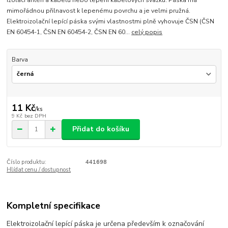
izolaci antén a kabelů nebo lepení kabelových svazků. Páska má
mimořádnou přilnavost k lepenému povrchu a je velmi pružná.
Elektroizolační lepící páska svými vlastnostmi plně vyhovuje ČSN (ČSN
EN 60454-1, ČSN EN 60454-2, ČSN EN 60...
celý popis
Barva
11 Kč
/
ks
9 Kč
bez DPH
Přidat do košíku
Číslo produktu:
441698
Hlídat cenu / dostupnost
Kompletní specifikace
Elektroizolační lepící páska je určena především k označování