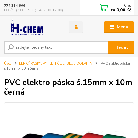
0
ks
777 314 666
za
0,00 Kč
PO-ČT (7:00-15:30) PA (7:00-12:00)
Menu
Hledat
Úvod
LEPÍCÍ PÁSKY, PYTLE, FÓLIE, BLUE DOLPHIN
PVC elektro páska
š.15mm x 10m černá
PVC elektro páska š.15mm x 10m
černá