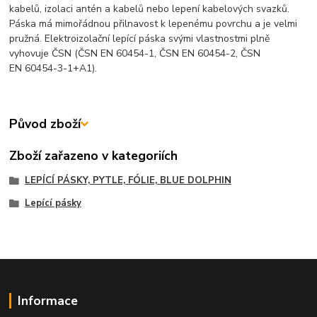
kabelů, izolaci antén a kabelů nebo lepení kabelových svazků.
Páska má mimořádnou přilnavost k lepenému povrchu a je velmi
pružná. Elektroizolační lepící páska svými vlastnostmi plně
vyhovuje ČSN (ČSN EN 60454-1, ČSN EN 60454-2, ČSN
EN 60454-3-1+A1).
Původ zboží
Zboží zařazeno v kategoriích
LEPÍCÍ PÁSKY, PYTLE, FÓLIE, BLUE DOLPHIN
Lepící pásky
Informace