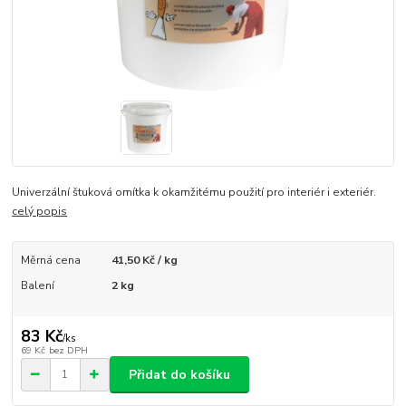
Univerzální štuková omítka k okamžitému použití pro interiér i exteriér.
celý popis
Měrná cena
41,50 Kč / kg
Balení
2 kg
83 Kč
/
ks
69 Kč
bez DPH
Přidat do košíku