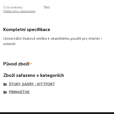
Číslo produktu:
ˇŠU2
Hlídat cenu / dostupnost
Kompletní specifikace
Univerzální štuková omítka k okamžitému použití pro interiér i
exteriér.
Původ zboží
Zboží zařazeno v kategoriích
ŠTUKY, SÁDRY - KITTFORT
PRIMAŠTUK