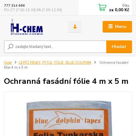
0
ks
777 314 666
za
0,00 Kč
PO-ČT (7:00-15:30) PA (7:00-12:00)
Menu
Hledat
Úvod
LEPÍCÍ PÁSKY, PYTLE, FÓLIE, BLUE DOLPHIN
Ochranná fasádní
fólie 4 m x 5 m
Ochranná fasádní fólie 4 m x 5 m