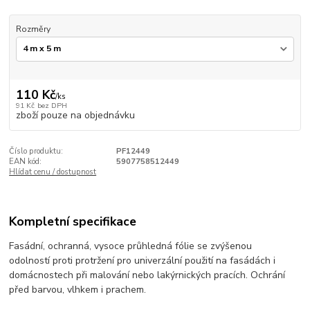
Rozměry
110 Kč
/
ks
91 Kč
bez DPH
zboží pouze na objednávku
Číslo produktu:
PF12449
EAN kód:
5907758512449
Hlídat cenu / dostupnost
Kompletní specifikace
Fasádní, ochranná, vysoce průhledná fólie se zvýšenou
odolností proti protržení pro univerzální použití na fasádách i
domácnostech při malování nebo lakýrnických pracích. Ochrání
před barvou, vlhkem i prachem.