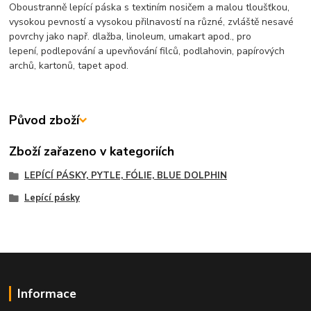
Oboustranně lepící páska s textiním nosičem a malou tloušťkou,
vysokou pevností a vysokou přilnavostí na různé, zvláště nesavé
povrchy jako např. dlažba, linoleum, umakart apod., pro
lepení, podlepování a upevňování filců, podlahovin, papírových
archů, kartonů, tapet apod.
Původ zboží
Zboží zařazeno v kategoriích
LEPÍCÍ PÁSKY, PYTLE, FÓLIE, BLUE DOLPHIN
Lepící pásky
Informace