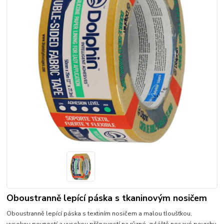
Oboustranně lepící páska s tkaninovým nosičem
Oboustranně lepící páska s textiním nosičem a malou tloušťkou,