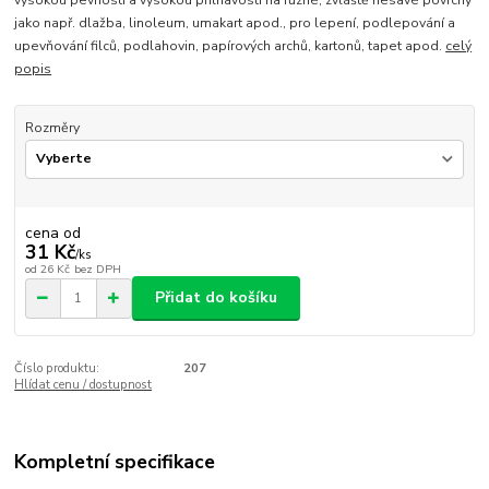
vysokou pevností a vysokou přilnavostí na různé, zvláště nesavé povrchy
jako např. dlažba, linoleum, umakart apod., pro lepení, podlepování a
upevňování filců, podlahovin, papírových archů, kartonů, tapet apod.
celý
popis
Rozměry
cena od
31 Kč
/
ks
od
26 Kč
bez DPH
Přidat do košíku
Číslo produktu:
207
Hlídat cenu / dostupnost
Kompletní specifikace