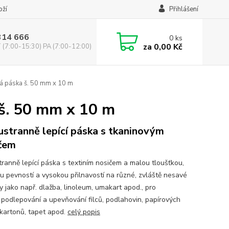
oží
Přihlášení
314 666
0
ks
za
0,00 Kč
(7:00-15:30) PA (7:00-12:00)
vá páska š. 50 mm x 10 m
 š. 50 mm x 10 m
stranně lepící páska s tkaninovým
čem
ranně lepící páska s textiním nosičem a malou tloušťkou,
u pevností a vysokou přilnavostí na různé, zvláště nesavé
y jako např. dlažba, linoleum, umakart apod., pro
, podlepování a upevňování filců, podlahovin, papírových
 kartonů, tapet apod.
celý popis