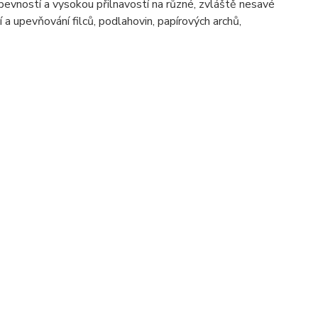
pevností a vysokou přilnavostí na různé, zvláště nesavé
 a upevňování filců, podlahovin, papírových archů,