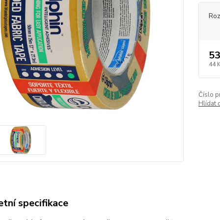
Ro
53
44 
Číslo p
Hlídat 
tní specifikace