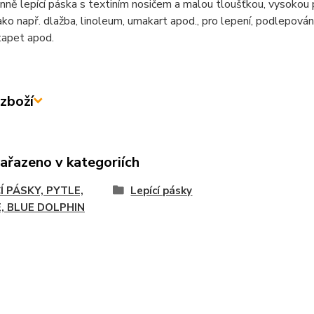
ně lepící páska s textiním nosičem a malou tloušťkou, vysokou 
ako např. dlažba, linoleum, umakart apod., pro lepení, podlepování
tapet apod.
zboží
zařazeno v kategoriích
Í PÁSKY, PYTLE,
Lepící pásky
E, BLUE DOLPHIN