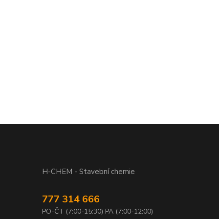
H-CHEM - Stavební chemie
777 314 666
PO-ČT (7:00-15:30) PA (7:00-12:00)