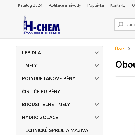
Katalog 2024
Aplikace a návody
Poptávka
Kontakty
O
Úvod
L
LEPIDLA
Obou
TMELY
POLYURETANOVÉ PĚNY
ČISTIČE PU PĚNY
BROUSITELNÉ TMELY
HYDROIZOLACE
TECHNICKÉ SPREJE A MAZIVA