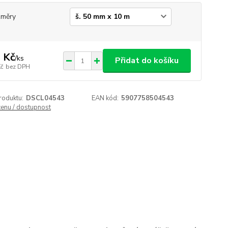
změry
 Kč
/
ks
Přidat do košíku
Kč
bez DPH
roduktu:
DSCL04543
EAN kód:
5907758504543
cenu / dostupnost