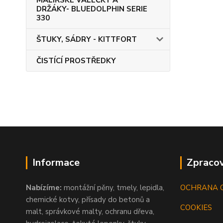
MALÍŘSKÉ VÁLEČKY A
DRŽÁKY- BLUEDOLPHIN SERIE
330
ŠTUKY, SÁDRY - KITTFORT
ČISTÍCÍ PROSTŘEDKY
Informace
Zpracov
Nabízíme:
montážní pěny, tmely, lepidla,
OCHRANA 
chemické kotvy, přísady do betonů a
COOKIES
malt, správkové malty, ochranu dřeva,