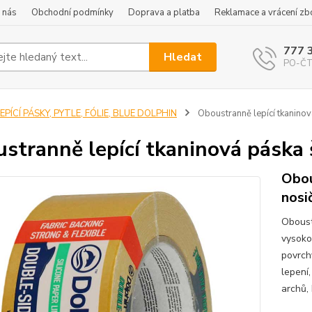
 nás
Obchodní podmínky
Doprava a platba
Reklamace a vrácení zb
777 
Hledat
PO-ČT 
EPÍCÍ PÁSKY, PYTLE, FÓLIE, BLUE DOLPHIN
Oboustranně lepící tkanino
stranně lepící tkaninová páska
Obou
nosi
Oboust
vysoko
povrch
lepení
archů,