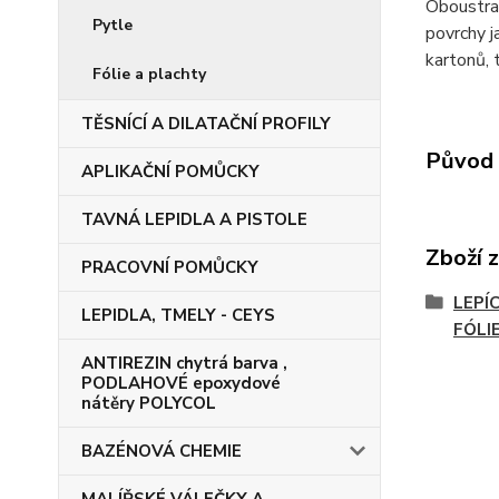
Oboustran
Pytle
povrchy j
kartonů, 
Fólie a plachty
TĚSNÍCÍ A DILATAČNÍ PROFILY
Původ 
APLIKAČNÍ POMŮCKY
TAVNÁ LEPIDLA A PISTOLE
Zboží 
PRACOVNÍ POMŮCKY
LEPÍC
LEPIDLA, TMELY - CEYS
FÓLI
ANTIREZIN chytrá barva ,
PODLAHOVÉ epoxydové
nátěry POLYCOL
BAZÉNOVÁ CHEMIE